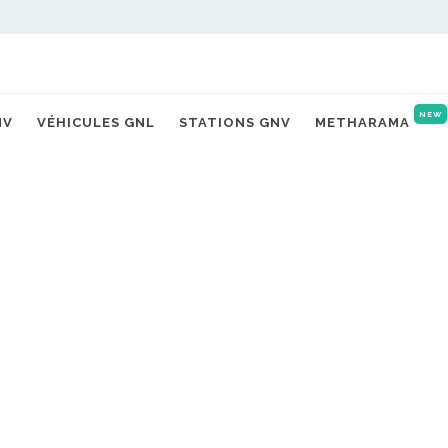
NEW
NV
VÉHICULES GNL
STATIONS GNV
METHARAMA
4
DÉSOLÉ... LA STATION
INTROUV
Cliquez ci-dessous pour retourne
TOUTES LES STATIONS