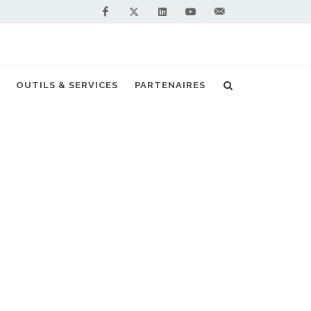
Facebook
Linkedin
Youtube
Contactez-
Twitter
nous !
OUTILS & SERVICES
PARTENAIRES
Accueil
Stations GNV en France
 RECHERCHÉE EST
ABLE
r à l'index des stations
 GNV EN FRANCE