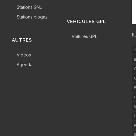
Stations GNL
Stations biogaz
VÉHICULES GPL
I
Voitures GPL
AUTRES
2
Vidéos
B
Agenda
C
F
G
L
P
S