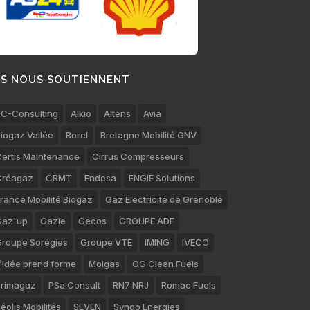
LS NOUS SOUTIENNENT
C-Consulting
Alkio
Altens
Avia
iogaz Vallée
Borel
Bretagne Mobilité GNV
ertis Maintenance
Cirrus Compresseurs
Créagaz
CRMT
Endesa
ENGIE Solutions
rance Mobilité Biogaz
Gaz Electricité de Grenoble
Gaz'up
Gazie
Gecos
GROUPE ADF
roupe Sorégies
Groupe VTE
IMING
IVECO
’idée prend forme
Molgas
OG Clean Fuels
rimagaz
PSa Consult
RN7 NRJ
Romac Fuels
éolis Mobilités
SEVEN
Synqo Energies