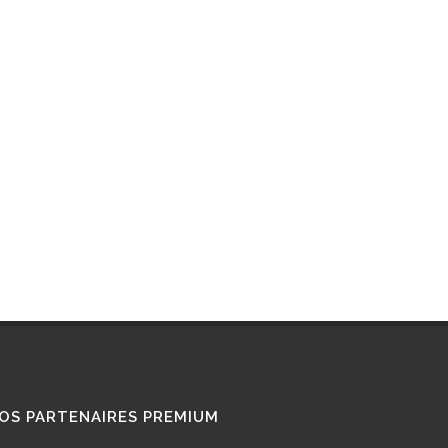
RETROFIT
STATIONS GNL
STATIONS GNV
TÉMOIGNAGES
UTILISATEURS
TRAIN GNV
TRANSPORT MARITIME
VOITURE GNV
VOITURE GPL
OS PARTENAIRES PREMIUM