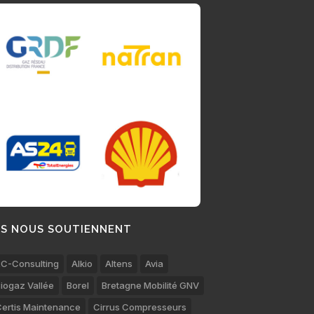
LS NOUS SOUTIENNENT
C-Consulting
Alkio
Altens
Avia
iogaz Vallée
Borel
Bretagne Mobilité GNV
ertis Maintenance
Cirrus Compresseurs