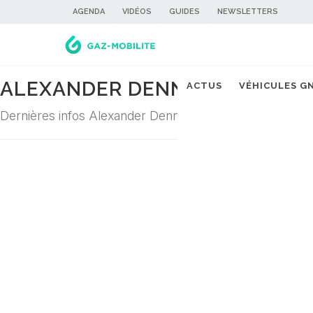
AGENDA
VIDÉOS
GUIDES
NEWSLETTERS
ALEXANDER DENNIS
ACTUS
VÉHICULES G
Dernières infos Alexander Dennis dans la filière du gaz 
Désolé ! Aucune actualité ne correspond à cette demande...