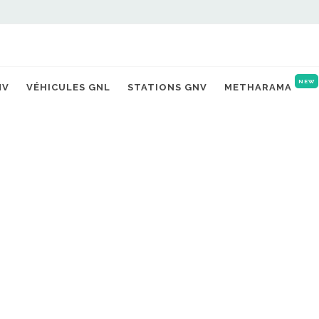
NEW
NV
VÉHICULES GNL
STATIONS GNV
METHARAMA
carburant