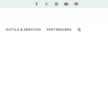
Facebook
Linkedin
Youtube
Contactez-
Twitter
nous !
OUTILS & SERVICES
PARTENAIRES
Accueil
Actualités
Alexander Dennis
NOS PARTENAIRES
PREMIUM