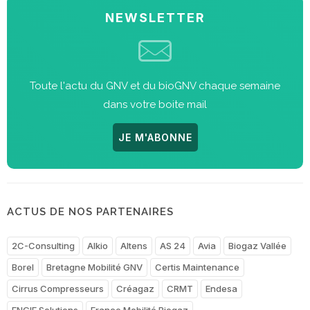
NEWSLETTER
Toute l'actu du GNV et du bioGNV chaque semaine
dans votre boite mail
JE M'ABONNE
ACTUS DE NOS PARTENAIRES
2C-Consulting
Alkio
Altens
AS 24
Avia
Biogaz Vallée
Borel
Bretagne Mobilité GNV
Certis Maintenance
Cirrus Compresseurs
Créagaz
CRMT
Endesa
ENGIE Solutions
France Mobilité Biogaz