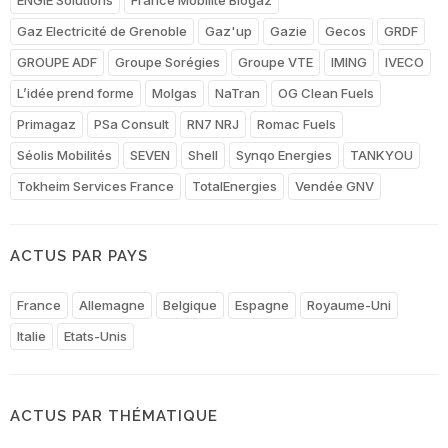
Gaz Electricité de Grenoble
Gaz'up
Gazie
Gecos
GRDF
GROUPE ADF
Groupe Sorégies
Groupe VTE
IMING
IVECO
L’idée prend forme
Molgas
NaTran
OG Clean Fuels
Primagaz
PSa Consult
RN7 NRJ
Romac Fuels
Séolis Mobilités
SEVEN
Shell
Synqo Energies
TANKYOU
Tokheim Services France
TotalEnergies
Vendée GNV
ACTUS PAR PAYS
France
Allemagne
Belgique
Espagne
Royaume-Uni
Italie
Etats-Unis
ACTUS PAR THÉMATIQUE