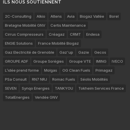
ILS NOUS SOUTIENNENT
2C-Consulting
Alkio
Altens
Avia
Biogaz Vallée
Borel
Bretagne Mobilité GNV
Certis Maintenance
Cirrus Compresseurs
Créagaz
CRMT
Endesa
ENGIE Solutions
France Mobilité Biogaz
Gaz Electricité de Grenoble
Gaz'up
Gazie
Gecos
GROUPE ADF
Groupe Sorégies
Groupe VTE
IMING
IVECO
L’idée prend forme
Molgas
OG Clean Fuels
Primagaz
PSa Consult
RN7 NRJ
Romac Fuels
Séolis Mobilités
SEVEN
Synqo Energies
TANKYOU
Tokheim Services France
TotalEnergies
Vendée GNV