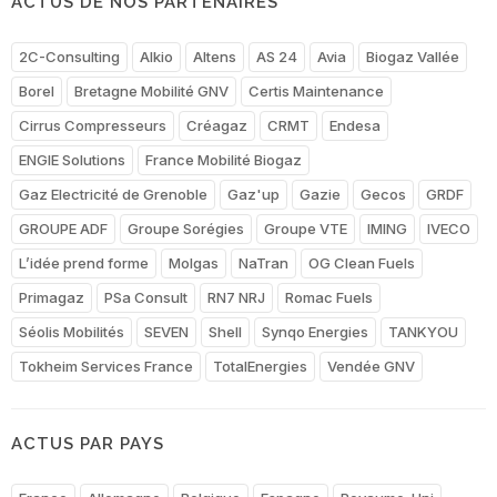
ACTUS DE NOS PARTENAIRES
2C-Consulting
Alkio
Altens
AS 24
Avia
Biogaz Vallée
Borel
Bretagne Mobilité GNV
Certis Maintenance
Cirrus Compresseurs
Créagaz
CRMT
Endesa
ENGIE Solutions
France Mobilité Biogaz
Gaz Electricité de Grenoble
Gaz'up
Gazie
Gecos
GRDF
GROUPE ADF
Groupe Sorégies
Groupe VTE
IMING
IVECO
L’idée prend forme
Molgas
NaTran
OG Clean Fuels
Primagaz
PSa Consult
RN7 NRJ
Romac Fuels
Séolis Mobilités
SEVEN
Shell
Synqo Energies
TANKYOU
Tokheim Services France
TotalEnergies
Vendée GNV
ACTUS PAR PAYS