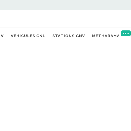
NEW
NV
VÉHICULES GNL
STATIONS GNV
METHARAMA
t