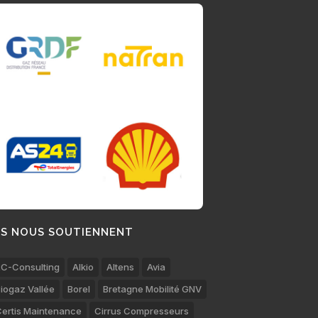
LS NOUS SOUTIENNENT
C-Consulting
Alkio
Altens
Avia
iogaz Vallée
Borel
Bretagne Mobilité GNV
ertis Maintenance
Cirrus Compresseurs