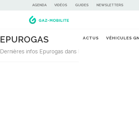
AGENDA
VIDÉOS
GUIDES
NEWSLETTERS
EPUROGAS
ACTUS
VÉHICULES G
Dernières infos Epurogas dans la filière du gaz carburan
Désolé ! Aucune actualité ne correspond à cette demande...