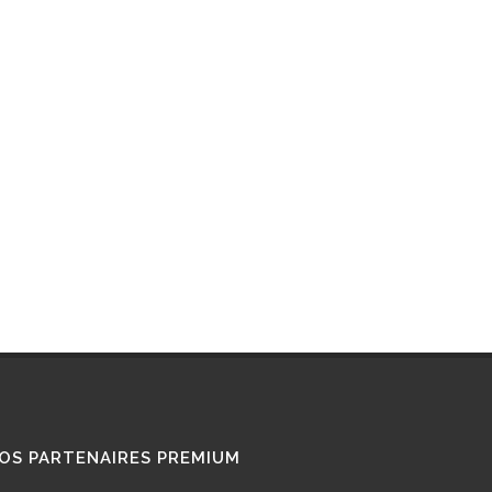
RETROFIT
STATIONS GNL
STATIONS GNV
TÉMOIGNAGES
UTILISATEURS
TRAIN GNV
TRANSPORT MARITIME
VOITURE GNV
VOITURE GPL
OS PARTENAIRES PREMIUM