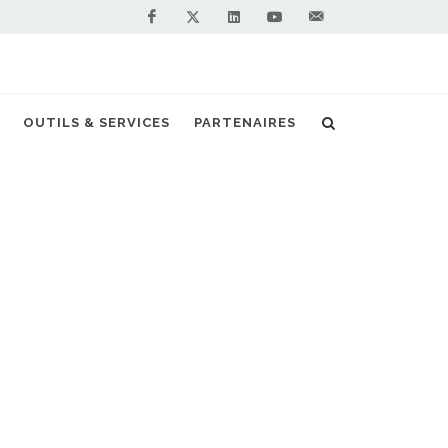
Facebook
Linkedin
Youtube
Contactez-
Twitter
nous !
OUTILS & SERVICES
PARTENAIRES
Accueil
Actualités
Epurogas
NOS PARTENAIRES
PREMIUM