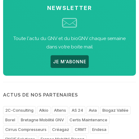
NEWSLETTER
Toute l'actu du GNV et du bioGNV chaque semaine
dans votre boite mail
JE M'ABONNE
ACTUS DE NOS PARTENAIRES
2C-Consulting
Alkio
Altens
AS 24
Avia
Biogaz Vallée
Borel
Bretagne Mobilité GNV
Certis Maintenance
Cirrus Compresseurs
Créagaz
CRMT
Endesa
ENGIE Solutions
France Mobilité Biogaz