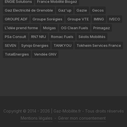
ENGIE Solutions
France Mobilité Biogaz
Gaz Electricité de Grenoble
Gaz'up
Gazie
Gecos
GROUPE ADF
Groupe Sorégies
Groupe VTE
IMING
IVECO
L’idée prend forme
Molgas
OG Clean Fuels
Primagaz
PSa Consult
RN7 NRJ
Romac Fuels
Séolis Mobilités
SEVEN
Synqo Energies
TANKYOU
Tokheim Services France
TotalEnergies
Vendée GNV
Copyright © 2014 - 2026 | Gaz-Mobilite.fr - Tous droits réservés
Mentions légales
-
Gérer mon consentement