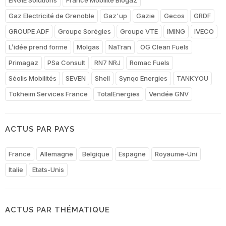
Gaz Electricité de Grenoble
Gaz'up
Gazie
Gecos
GRDF
GROUPE ADF
Groupe Sorégies
Groupe VTE
IMING
IVECO
L’idée prend forme
Molgas
NaTran
OG Clean Fuels
Primagaz
PSa Consult
RN7 NRJ
Romac Fuels
Séolis Mobilités
SEVEN
Shell
Synqo Energies
TANKYOU
Tokheim Services France
TotalEnergies
Vendée GNV
ACTUS PAR PAYS
France
Allemagne
Belgique
Espagne
Royaume-Uni
Italie
Etats-Unis
ACTUS PAR THÉMATIQUE