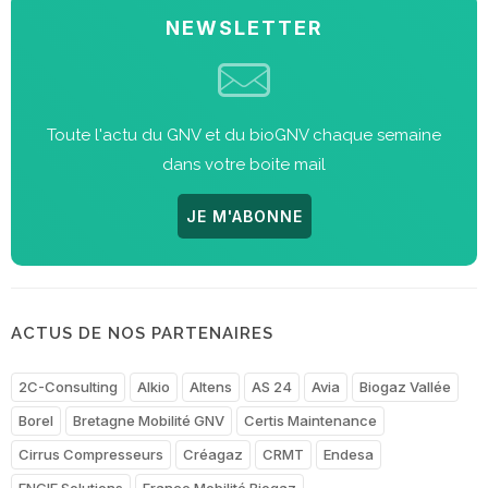
NEWSLETTER
Toute l'actu du GNV et du bioGNV chaque semaine
dans votre boite mail
JE M'ABONNE
ACTUS DE NOS PARTENAIRES
2C-Consulting
Alkio
Altens
AS 24
Avia
Biogaz Vallée
Borel
Bretagne Mobilité GNV
Certis Maintenance
Cirrus Compresseurs
Créagaz
CRMT
Endesa
ENGIE Solutions
France Mobilité Biogaz