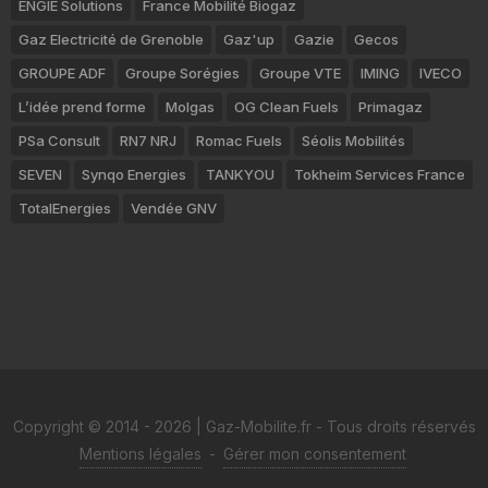
ENGIE Solutions
France Mobilité Biogaz
Gaz Electricité de Grenoble
Gaz'up
Gazie
Gecos
GROUPE ADF
Groupe Sorégies
Groupe VTE
IMING
IVECO
L’idée prend forme
Molgas
OG Clean Fuels
Primagaz
PSa Consult
RN7 NRJ
Romac Fuels
Séolis Mobilités
SEVEN
Synqo Energies
TANKYOU
Tokheim Services France
TotalEnergies
Vendée GNV
Copyright © 2014 - 2026 | Gaz-Mobilite.fr - Tous droits réservés
Mentions légales
-
Gérer mon consentement