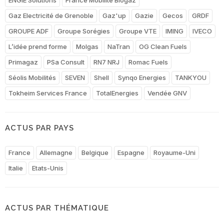
Gaz Electricité de Grenoble
Gaz'up
Gazie
Gecos
GRDF
GROUPE ADF
Groupe Sorégies
Groupe VTE
IMING
IVECO
L’idée prend forme
Molgas
NaTran
OG Clean Fuels
Primagaz
PSa Consult
RN7 NRJ
Romac Fuels
Séolis Mobilités
SEVEN
Shell
Synqo Energies
TANKYOU
Tokheim Services France
TotalEnergies
Vendée GNV
ACTUS PAR PAYS
France
Allemagne
Belgique
Espagne
Royaume-Uni
Italie
Etats-Unis
ACTUS PAR THÉMATIQUE