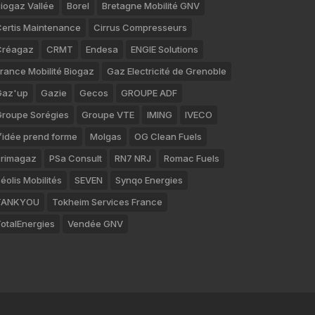
iogaz Vallée
Borel
Bretagne Mobilité GNV
ertis Maintenance
Cirrus Compresseurs
Créagaz
CRMT
Endesa
ENGIE Solutions
rance Mobilité Biogaz
Gaz Electricité de Grenoble
Gaz'up
Gazie
Gecos
GROUPE ADF
roupe Sorégies
Groupe VTE
IMING
IVECO
’idée prend forme
Molgas
OG Clean Fuels
rimagaz
PSa Consult
RN7 NRJ
Romac Fuels
éolis Mobilités
SEVEN
Synqo Energies
TANKYOU
Tokheim Services France
otalEnergies
Vendée GNV