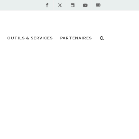
Facebook
Linkedin
Youtube
Contactez-
Twitter
nous !
OUTILS & SERVICES
PARTENAIRES
GNV
Autocars GNV
Autocars GNV Man