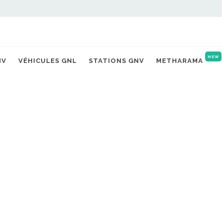
NEW
NV
VÉHICULES GNL
STATIONS GNV
METHARAMA
Accueil
Véhicules 