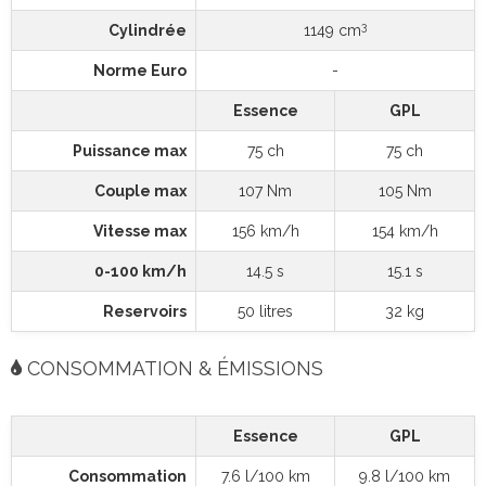
3
Cylindrée
1149 cm
Norme Euro
-
Essence
GPL
Puissance max
75 ch
75 ch
Couple max
107 Nm
105 Nm
Vitesse max
156 km/h
154 km/h
0-100 km/h
14.5 s
15.1 s
Reservoirs
50 litres
32 kg
CONSOMMATION & ÉMISSIONS
Essence
GPL
Consommation
7.6 l/100 km
9.8 l/100 km