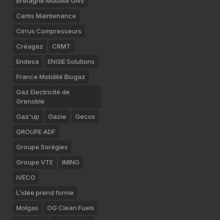
Bretagne Mobilité GNV
Certis Maintenance
Cirrus Compresseurs
Créagaz
CRMT
Endesa
ENGIE Solutions
France Mobilité Biogaz
Gaz Electricité de
Grenoble
Gaz'up
Gazie
Gecos
GROUPE ADF
Groupe Sorégies
Groupe VTE
IMING
IVECO
L’idée prend forme
Molgas
OG Clean Fuels