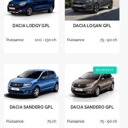
DACIA LODGY GPL
DACIA LOGAN GPL
Puissance
100 - 130 ch
Puissance
75 - 90 ch
RETROFIT
DACIA SANDERO GPL
DACIA SANDERO GPL
Puissance
75 ch
Puissance
75 - 90 ch