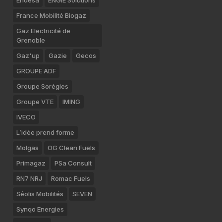
Endesa
ENGIE Solutions
France Mobilité Biogaz
Gaz Electricité de
Grenoble
Gaz'up
Gazie
Gecos
GROUPE ADF
Groupe Sorégies
Groupe VTE
IMING
IVECO
L’idée prend forme
Molgas
OG Clean Fuels
Primagaz
PSa Consult
RN7 NRJ
Romac Fuels
Séolis Mobilités
SEVEN
Synqo Energies