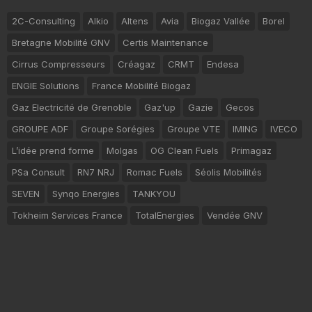
2C-Consulting
Alkio
Altens
Avia
Biogaz Vallée
Borel
Bretagne Mobilité GNV
Certis Maintenance
Cirrus Compresseurs
Créagaz
CRMT
Endesa
ENGIE Solutions
France Mobilité Biogaz
Gaz Electricité de Grenoble
Gaz'up
Gazie
Gecos
GROUPE ADF
Groupe Sorégies
Groupe VTE
IMING
IVECO
L’idée prend forme
Molgas
OG Clean Fuels
Primagaz
PSa Consult
RN7 NRJ
Romac Fuels
Séolis Mobilités
SEVEN
Synqo Energies
TANKYOU
Tokheim Services France
TotalEnergies
Vendée GNV