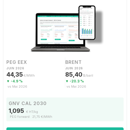
PEG EEX
BRENT
JUIN 2026
JUIN 2026
44,35
85,40
€/MWh
$/baril
▼ -4.9 %
▼ -20.3 %
vs Mai 2026
vs Mai 2026
GNV CAL 2030
1,095
€ HT/kg
PEG forward : 21,75 €/MWh