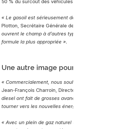
50 % du surcoût des véhicules.
« Le gasoil est sérieusement décrié en matière d’émiss
Plotton, Secrétaire Générale de la FNTR 42.
« Les trans
ouvrent le champ à d’autres types de motorisation et l
formule la plus appropriée ».
Une autre image pour les transporteu
« Commercialement, nous souhaitant donner une autre
Jean-François Charroin, Directeur Général du Groupe A
diesel ont fait de grosses avancées en matières d’émiss
tourner vers les nouvelles énergies. »
« Avec un plein de gaz naturel compressé, ont fait en