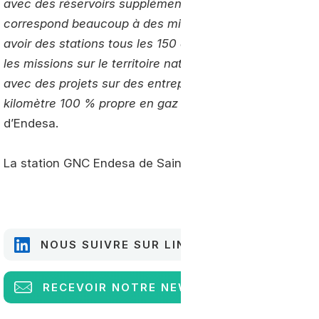
avec des réservoirs supplémentaires qui permettent d’
correspond beaucoup à des missions de transport régiona
avoir des stations tous les 150 à 200 km pour permettr
les missions sur le territoire national. On a aussi des ap
avec des projets sur des entreprises qui font du transpor
kilomètre 100 % propre en gaz et biogaz »
commente Gi
d’Endesa.
La station GNC Endesa de Saint-Etienne doit ouvrir se
NOUS SUIVRE SUR LINKEDIN
RECEVOIR
NOTRE NEWSLETTER