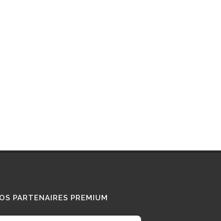
Interview : que pense ce «
Diesel Addict » des
camions au bioGNV ?
15/01/2026
Tous nos témoignages
OS PARTENAIRES PREMIUM