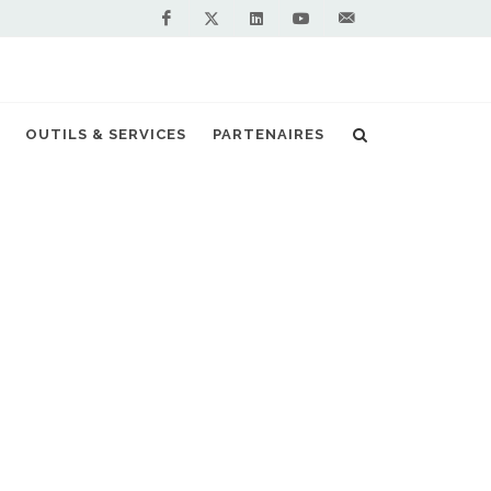
Facebook
Linkedin
Youtube
Contactez-
Twitter
nous !
ure station GNV d’Endesa à l’honneur sur TL7
OUTILS & SERVICES
PARTENAIRES
S PARTENAIRES PREMIUM