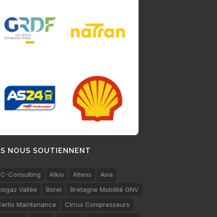
LS NOUS SOUTIENNENT
C-Consulting
Alkio
Altens
Avia
iogaz Vallée
Borel
Bretagne Mobilité GNV
ertis Maintenance
Cirrus Compresseurs