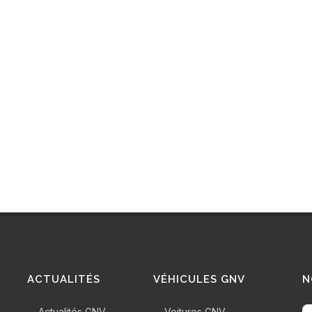
ACTUALITÉS
VÉHICULES GNV
N
Actualités GNV
Voitures GNV