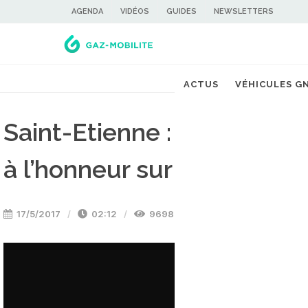
AGENDA
VIDÉOS
GUIDES
NEWSLETTERS
ACTUS
VÉHICULES G
Saint-Etienne : la future 
à l’honneur sur TL7
17/5/2017
02:12
9698