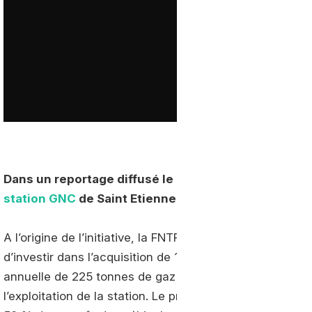
Dans un reportage diffusé le 11 mai dernier, Télévisi
station GNC
de Saint Etienne dont le groupe espagn
A l’origine de l’initiative, la FNTR 42 qui est parvenue à
d’investir dans l’acquisition de 15 poids lourds au gaz
annuelle de 225 tonnes de gaz à Endesa, opérateur en 
l’exploitation de la station. Le projet est mené en part