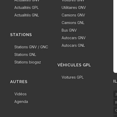
Actualités GPL
Utilitaires GNV
Actualités GNL
Camions GNV
Camions GNL
Bus GNV
STATIONS
Autocars GNV
Autocars GNL
Stations GNV / GNC
Stations GNL
Stations biogaz
VÉHICULES GPL
Voitures GPL
I
AUTRES
Vidéos
2
Agenda
B
C