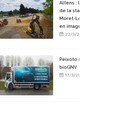
Altens : la construction
de la station bioGNV de
Moret-Loing-et-Orvanne
en images
22/3/2026
Peixoto s’engage pour le
bioGNV
17/3/2025