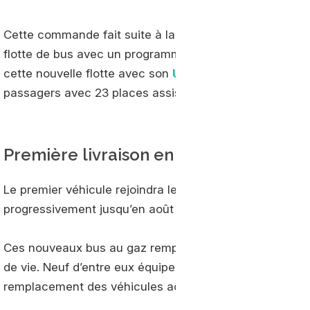
Cette commande fait suite à la décision du Conseil métr
flotte de bus avec un programme établi sur la période 2
cette nouvelle flotte avec son
Urbanway GNC
. Configu
passagers avec 23 places assises et 2 places UFR (usag
Première livraison en février 2022
Le premier véhicule rejoindra le réseau Tan en février 2
progressivement jusqu’en août de la même année.
Ces nouveaux bus au gaz remplaceront les bus mis en s
de vie. Neuf d’entre eux équiperont le service de la nav
remplacement des véhicules actuels.