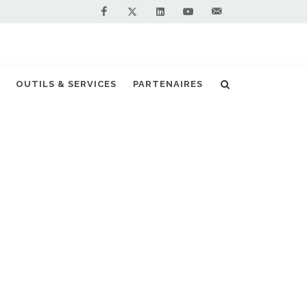
Facebook
Linkedin
Youtube
Contactez-
Twitter
nous !
bus au gaz naturel pour Nantes Métropole
OUTILS & SERVICES
PARTENAIRES
S PARTENAIRES PREMIUM