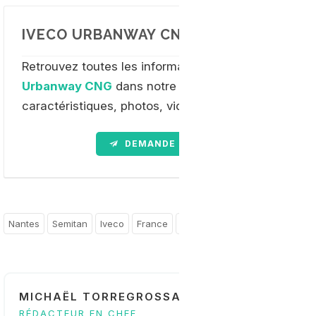
IVECO URBANWAY CNG : EN SAVOIR PL
Retrouvez toutes les informations sur
le bus GNV I
Urbanway CNG
dans notre dossier complet :
caractéristiques, photos, vidéos etc...
DEMANDE D'INFORMATION
Nantes
Semitan
Iveco
France
Pays-de-la-Loire
MICHAËL TORREGROSSA
RÉDACTEUR EN CHEF