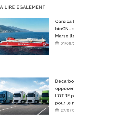
A LIRE ÉGALEMENT
Corsica Linea teste le
bioGNL sur la ligne
Marseille-Bastia
01/08/2026
Décarboner sans
opposer les énergies :
l'OTRE prend position
pour le mix-énergétique
27/07/2026