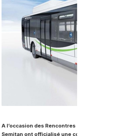
A l’occasion des Rencontres nationales du transpor
Semitan ont officialisé une commande de 74 bus G