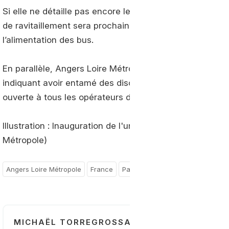
Si elle ne détaille pas encore le calendrier de ce déplo
de ravitaillement sera prochainement intégrée au dépô
l’alimentation des bus.
En parallèle, Angers Loire Métropole songe à converti
indiquant avoir entamé des discussions avec ENGIE pour
ouverte à tous les opérateurs de transports comme aux v
Illustration : Inauguration de l'unité de méthanisation 
Métropole)
Angers Loire Métropole
France
Pays-de-la-Loire
MICHAËL TORREGROSSA