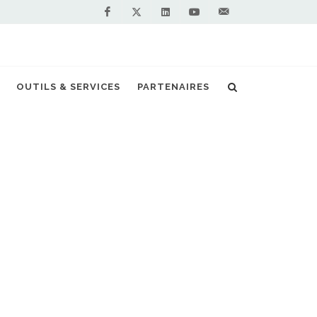
Facebook
Linkedin
Youtube
Contactez-
Twitter
nous !
a convertir la moitié de ses bus au biogaz
OUTILS & SERVICES
PARTENAIRES
S PARTENAIRES PREMIUM