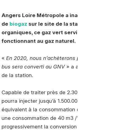
Angers Loire Métropole a inauguré le 9 avril dernier
de
biogaz
sur le site de la station d’épuration de la
organiques, ce gaz vert servira notamment à alimen
fonctionnant au gaz naturel.
«
En 2020, nous n’achèterons plus de bus au diesel. Pr
bus sera converti au GNV
» a annoncé Christophe Béchu,
de la station.
Capable de traiter près de 2.300.000 m3 de biogaz brut
pourra injecter jusqu’à 1.500.000 m3 de biométhane da
équivalent à la consommation de 70 bus au gaz naturel
une consommation de 40 m3 /100 km. D’où l’ambition 
progressivement la conversion au GNV de la moitié de s