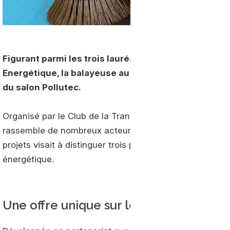
Figurant parmi les trois lauréats de l’appel à projets
Energétique, la balayeuse au gaz naturel CleanNGo
du salon Pollutec.
Organisé par le Club de la Transition Energétique organi
rassemble de nombreux acteurs régionaux tels que l’
projets visait à distinguer trois projets innovants autou
énergétique.
Une offre unique sur le marché