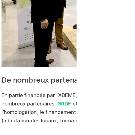
De nombreux partenaires
En partie financée par l’ADEME, la balayeuse CleanNG
nombreux partenaires.
GRDF
et
GRTgaz
ont ainsi accom
l’homologation, le financement de la ligne de produc
(adaptation des locaux, formation du personnel, avitail