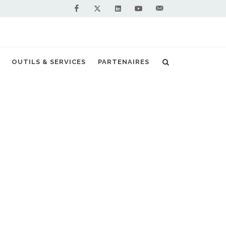
Facebook
Linkedin
Youtube
Contactez-
Twitter
nous !
se GNV CleanNGo récompensée à Pollutec
OUTILS & SERVICES
PARTENAIRES
S PARTENAIRES PREMIUM