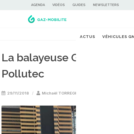
AGENDA
VIDÉOS
GUIDES
NEWSLETTERS
ACTUS
VÉHICULES G
La balayeuse GNV Clean
Pollutec
29/11/2018
Michaël TORREGROSSA
Engins de voiri