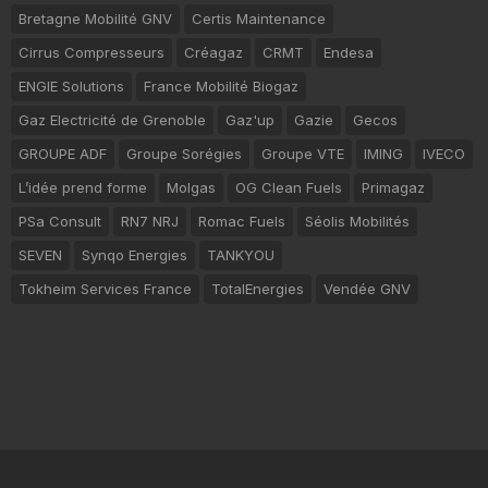
Bretagne Mobilité GNV
Certis Maintenance
Cirrus Compresseurs
Créagaz
CRMT
Endesa
ENGIE Solutions
France Mobilité Biogaz
Gaz Electricité de Grenoble
Gaz'up
Gazie
Gecos
GROUPE ADF
Groupe Sorégies
Groupe VTE
IMING
IVECO
L’idée prend forme
Molgas
OG Clean Fuels
Primagaz
PSa Consult
RN7 NRJ
Romac Fuels
Séolis Mobilités
SEVEN
Synqo Energies
TANKYOU
Tokheim Services France
TotalEnergies
Vendée GNV