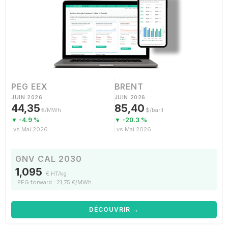
PEG EEX
BRENT
JUIN 2026
JUIN 2026
44,35
85,40
€/MWh
$/baril
▼ -4.9 %
▼ -20.3 %
vs Mai 2026
vs Mai 2026
GNV CAL 2030
1,095
€ HT/kg
PEG forward : 21,75 €/MWh
DÉCOUVRIR →