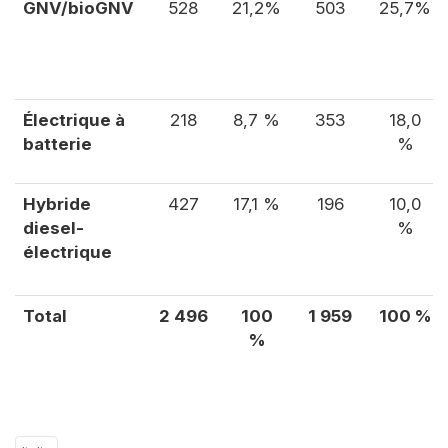
GNV/bioGNV
528
21,2%
503
25,7%
Électrique à
218
8,7 %
353
18,0
batterie
%
Hybride
427
17,1 %
196
10,0
diesel-
%
électrique
Total
2 496
100
1 959
100 %
%