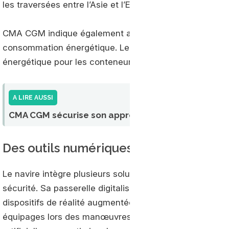
les traversées entre l’Asie et l’Europe.
CMA CGM indique également avoir intégré un dispositif
consommation énergétique. Le porte-conteneurs emba
énergétique pour les conteneurs réfrigérés.
A LIRE AUSSI
CMA CGM sécurise son approvisionnement en bioG
Des outils numériques pour la navigat
Le navire intègre plusieurs solutions numériques destin
sécurité. Sa passerelle digitalisée propose des outils 
dispositifs de réalité augmentée. Des systèmes de visua
équipages lors des manœuvres portuaires. CMA CGM util