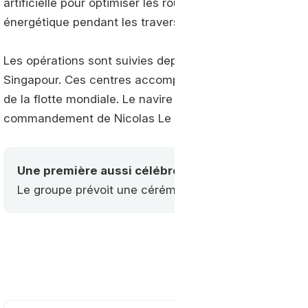
artificielle pour optimiser les routes et ajuster la vite
énergétique pendant les traversées.
Les opérations sont suivies depuis les Fleet Centers du
Singapour. Ces centres accompagnent les équipages dan
de la flotte mondiale. Le navire est exploité par enviro
commandement de Nicolas Le Scornet.
Une première aussi célébrée en France
Le groupe prévoit une cérémonie d’inauguration publiq