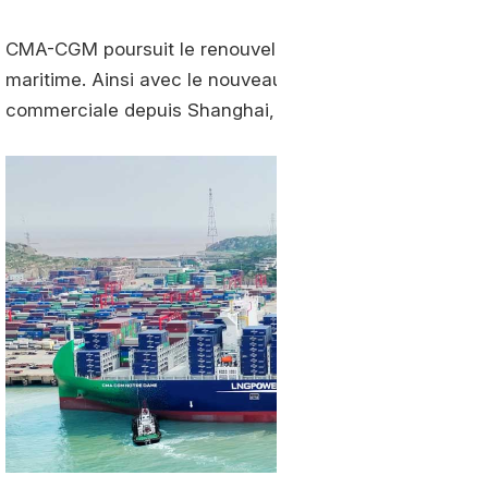
CMA-CGM poursuit le renouvellement de sa flotte sur fo
maritime. Ainsi avec le nouveau-porte-conteneurs Notr
commerciale depuis Shanghai, avant une arrivée en Eur