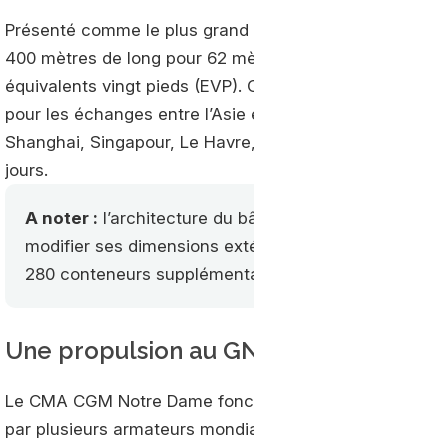
Présenté comme le plus grand porte-conteneurs battant
400 mètres de long pour 62 mètres de large. Il peut tr
équivalents vingt pieds (EVP). CMA CGM le déploie sur 
pour les échanges entre l’Asie et l’Europe. Le porte-
Shanghai, Singapour, Le Havre, Rotterdam et Hambourg.
jours.
A noter :
l’architecture du bâtiment a été revue afin
modifier ses dimensions extérieures. Selon CMA CGM
280 conteneurs supplémentaires.
Une propulsion au GNL et des équipe
Le CMA CGM Notre Dame fonctionne au gaz naturel liqu
par plusieurs armateurs mondiaux. Le navire dispose d