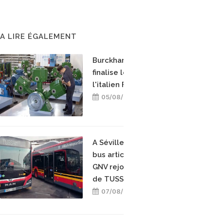
A LIRE ÉGALEMENT
Burckhardt Compression
finalise le rachat de
l'italien Fornovo Gas
05/08/2026
A Séville, dix nouveaux
bus articulés hybrides
GNV rejoignent la flotte
de TUSSAM
07/08/2026