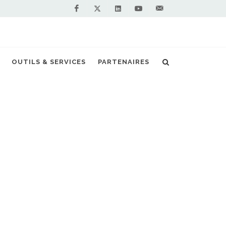
Facebook
Linkedin
Youtube
Contactez-
Twitter
nous !
s français de l'histoire fonctionne au GNL
OUTILS & SERVICES
PARTENAIRES
S PARTENAIRES PREMIUM