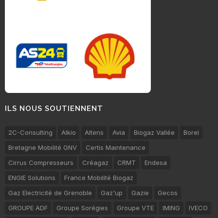
ILS NOUS SOUTIENNENT
2C-Consulting
Alkio
Altens
Avia
Biogaz Vallée
Borel
Bretagne Mobilité GNV
Certis Maintenance
Cirrus Compresseurs
Créagaz
CRMT
Endesa
ENGIE Solutions
France Mobilité Biogaz
Gaz Electricité de Grenoble
Gaz'up
Gazie
Gecos
GROUPE ADF
Groupe Sorégies
Groupe VTE
IMING
IVECO