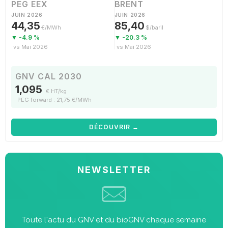
PEG EEX
BRENT
JUIN 2026
JUIN 2026
44,35
85,40
€/MWh
$/baril
▼ -4.9 %
▼ -20.3 %
vs Mai 2026
vs Mai 2026
GNV CAL 2030
1,095
€ HT/kg
PEG forward : 21,75 €/MWh
DÉCOUVRIR →
NEWSLETTER
Toute l'actu du GNV et du bioGNV chaque semaine