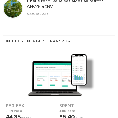
L'Italie renouvelle ses aides au rétrofit
GNV/bioGNV
04/08/2026
INDICES ÉNERGIES TRANSPORT
PEG EEX
BRENT
JUIN 2026
JUIN 2026
44,35
85,40
€/MWh
$/baril