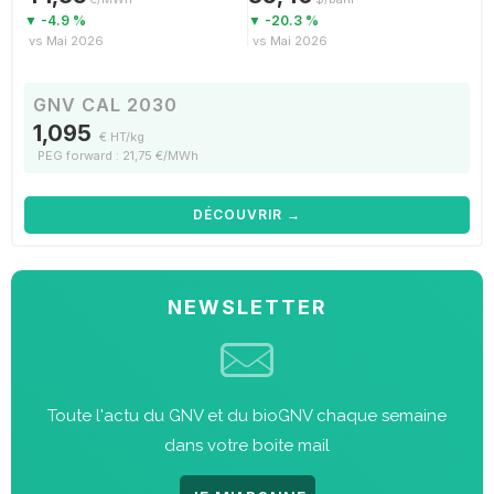
▼ -4.9 %
▼ -20.3 %
vs Mai 2026
vs Mai 2026
GNV CAL 2030
1,095
€ HT/kg
PEG forward : 21,75 €/MWh
DÉCOUVRIR →
NEWSLETTER
Toute l'actu du GNV et du bioGNV chaque semaine
dans votre boite mail