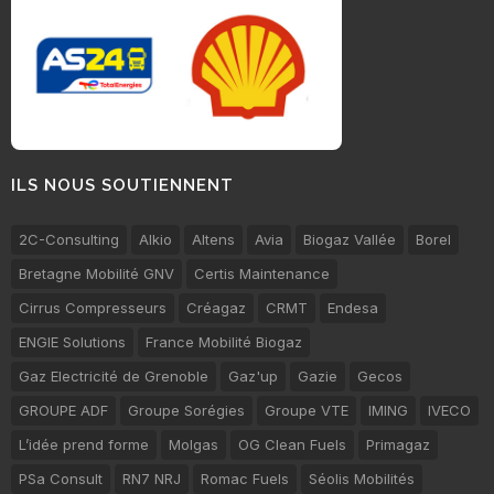
ILS NOUS SOUTIENNENT
2C-Consulting
Alkio
Altens
Avia
Biogaz Vallée
Borel
Bretagne Mobilité GNV
Certis Maintenance
Cirrus Compresseurs
Créagaz
CRMT
Endesa
ENGIE Solutions
France Mobilité Biogaz
Gaz Electricité de Grenoble
Gaz'up
Gazie
Gecos
GROUPE ADF
Groupe Sorégies
Groupe VTE
IMING
IVECO
L’idée prend forme
Molgas
OG Clean Fuels
Primagaz
PSa Consult
RN7 NRJ
Romac Fuels
Séolis Mobilités