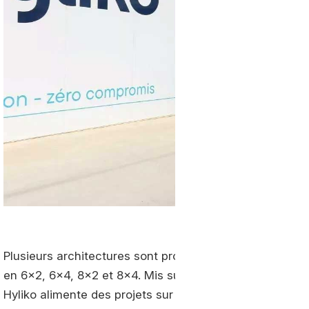
Plusieurs architectures sont proposées, depuis les trac
en 6x2, 6x4, 8x2 et 8x4. Mis sur le devant de la scèn
Hyliko alimente des projets sur Lyon, Paris et ailleurs, 