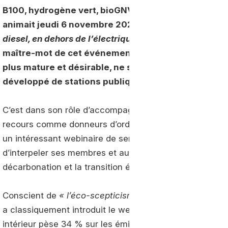
B100, hydrogène vert, bioGNV… L’association des uti
animait jeudi 6 novembre 2025 un webinaire autou
diesel, en dehors de l’électrique, où en est-on ? »
. Si
«
maître-mot de cet événement, le bioGNV s’est une n
plus mature et désirable, ne serait-ce que parce qu’
développé de stations publiques et contribue directe
C’est dans son rôle d’accompagnement des entreprises 
recours comme donneurs d’ordre aux services des trans
un intéressant webinaire de sensibilisation aux énergies 
d’interpeler ses membres et autres chargeurs sur la resp
décarbonation et la transition énergétique.
Conscient de
« l’éco-scepticisme »
et de
« l’éco-bashi
a classiquement introduit le webinaire en rappelant que,
intérieur pèse 34 % sur les émissions de gaz à effet d