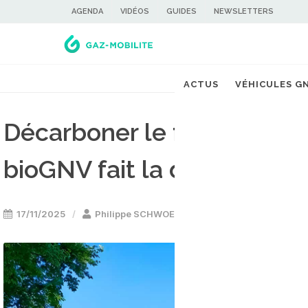
AGENDA
VIDÉOS
GUIDES
NEWSLETTERS
ACTUS
VÉHICULES G
Décarboner le fret : un mix
bioGNV fait la différence
17/11/2025
Philippe SCHWOERER
Camion & utilitair