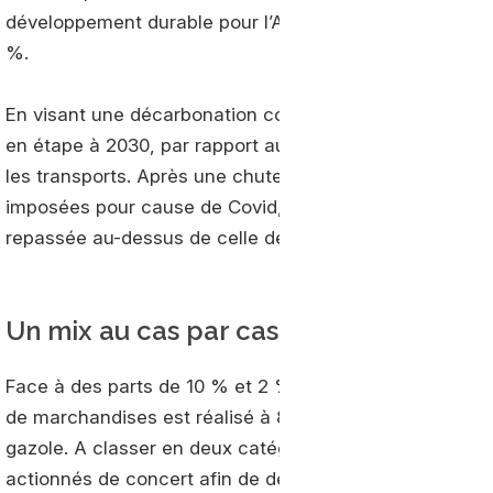
développement durable pour l’AUTF, il a également précis
%.
En visant une décarbonation complète à horizon 2050, l
en étape à 2030, par rapport au niveau de 2015, une 
les transports. Après une chute prometteuse en 2020 
imposées pour cause de Covid, la courbe des émissions
repassée au-dessus de celle de la SNBC.
Un mix au cas par cas
Face à des parts de 10 % et 2 % respectivement pour le r
de marchandises est réalisé à 88 % avec des poids lou
gazole. A classer en deux catégories -Sobriété et Techno
actionnés de concert afin de décarboner les flux.