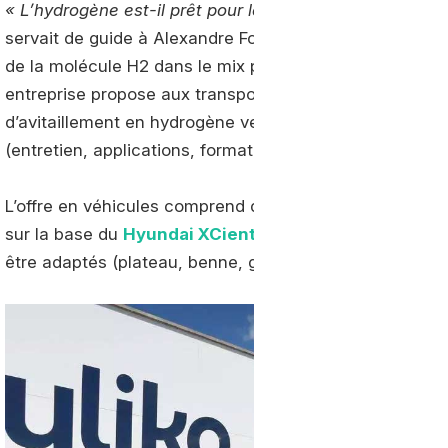
« L’hydrogène est-il prêt pour les usages intensifs du t
servait de guide à Alexandre Fornes, directeur de la mo
de la molécule H2 dans le mix pour décarboner le trans
entreprise propose aux transporteurs tout un écosys
d’avitaillement en hydrogène vert pouvant faire l’objet d
(entretien, applications, formation, suivi du programme
L’offre en véhicules comprend des porteurs 6x2 neufs 
sur la base du
Hyundai XCient
, mais aussi toute une
être adaptés (plateau, benne, grue, etc.) aux besoins d