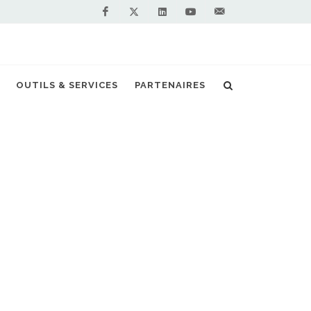
Facebook
Linkedin
Youtube
Contactez-
Twitter
nous !
ergétique... où le bioGNV fait la différence
OUTILS & SERVICES
PARTENAIRES
S PARTENAIRES PREMIUM