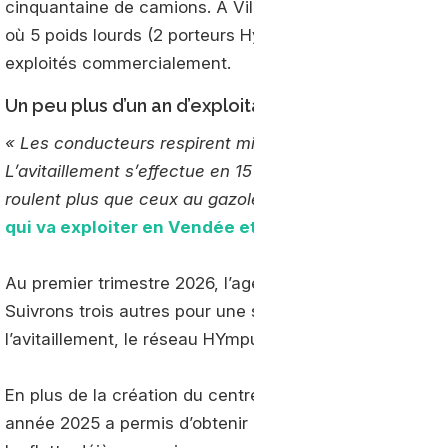
cinquantaine de camions. A Villabé (91), l’entreprise a 
où 5 poids lourds (2 porteurs Hyundai XCient + 3 ancien
exploités commercialement.
Un peu plus d’un an d’exploitation commerciale
« Les conducteurs respirent mieux, ils sont moins fati
L’avitaillement s’effectue en 15 minutes et sans craint
roulent plus que ceux au gazole »
, a souligné Alexandre
qui va exploiter en Vendée et périphérie un Hyunda
Au premier trimestre 2026, l’agence spatiale recevra s
Suivrons trois autres pour une société qui évolue dans
l’avitaillement, le réseau HYmpulsion ouvrira prochain
En plus de la création du centre R&D et d’innovation H2
année 2025 a permis d’obtenir quelques chiffres au bou