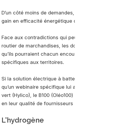
D’un côté moins de demandes, le report modal et la den
gain en efficacité énergétique des véhicules et le pass
Face aux contradictions qui peuvent naître de différent
routier de marchandises, les donneurs d’ordres devraien
qu’ils pourraient chacun encourager en fonction de l’e
spécifiques aux territoires.
Si la solution électrique à batterie ne figurait pas au
qu’un webinaire spécifique lui a été réservé. Ont été 
vert (Hylico), le B100 (Oléo100) et le bioGNV (GRDF). A
en leur qualité de fournisseurs de stations de distributi
L'hydrogène