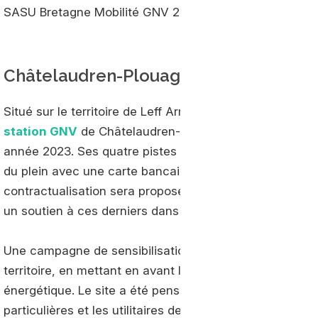
SASU Bretagne Mobilité GNV 22, ou BMGNV22 pour les 
Châtelaudren-Plouagat
Situé sur le territoire de Leff Armor Communauté, et pl
station GNV
de Châtelaudren-Plouagat devrait être opér
année 2023. Ses quatre pistes ouvertes 24/7 accueilleron
du plein avec une carte bancaire, mais aussi les profe
contractualisation sera proposée avec badge(s) spécifi
un soutien à ces derniers dans la conversion partielle o
Une campagne de sensibilisation à ce sujet sera menée
territoire, en mettant en avant la préservation de l’envi
énergétique. Le site a été pensé pour recevoir des véh
particulières et les utilitaires de type fourgon, ainsi q