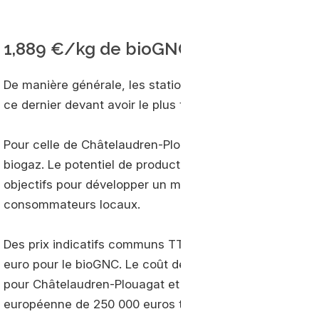
1,889 €/kg de bioGNC
De manière générale, les stations du réseau des Côtes
ce dernier devant avoir le plus tôt possible une prove
Pour celle de Châtelaudren-Plouagat, ce sont des métha
biogaz. Le potentiel de production de biométhane est im
objectifs pour développer un modèle d’économie circula
consommateurs locaux.
Des prix indicatifs communs TTC au kilo ont déjà été a
euro pour le bioGNC. Le coût de construction est simila
pour Châtelaudren-Plouagat et 1 500 000 euros à Ploui
européenne de 250 000 euros tirée sur le fonds Feder 