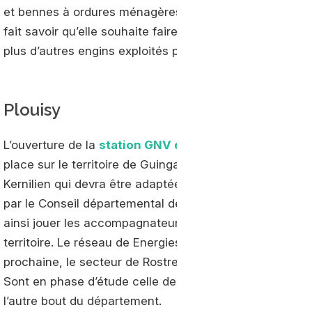
et bennes à ordures ménagères. Concernant ces dern
fait savoir qu’elle souhaite faire rouler les siennes au G
plus d’autres engins exploités par ses services techniq
Plouisy
L’ouverture de la
station GNV de Plouisy
est envisagé
place sur le territoire de Guingamp Paimpol Agglomérati
Kernilien qui devra être adaptée à la future activité de
par le Conseil départemental des Côtes-d’Armor qui en e
ainsi jouer les accompagnateurs et facilitateurs afin d
territoire. Le réseau de Energies 22 ne se limitera pas 
prochaine, le secteur de Rostrenen, davantage ancré dan
Sont en phase d’étude celle de Lamballe, entre Trégeux 
l’autre bout du département.