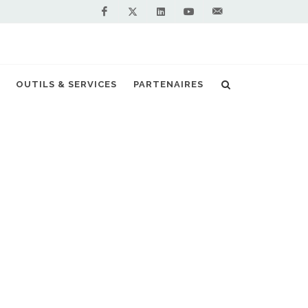
Facebook
Linkedin
Youtube
Contactez-
Twitter
nous !
tations GNV/bioGNV pour les Côtes-d'Armor
OUTILS & SERVICES
PARTENAIRES
S PARTENAIRES PREMIUM