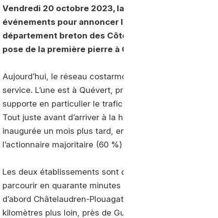
Vendredi 20 octobre 2023, la société d’économie 
événements pour annoncer la création de deux nou
département breton des Côtes-d’Armor : lancement 
pose de la première pierre à Châtelaudren-Plouaga
Aujourd’hui, le réseau costarmoricain d’avitaillement
service. L’une est à Quévert, près de Dinan, à proximité
supporte en particulier le trafic en provenance de Norma
Tout juste avant d’arriver à la hauteur de Saint-Brieuc,
inaugurée un mois plus tard, en novembre 2022, celle
l’actionnaire majoritaire (60 %) est le syndicat d’éner
Les deux établissements sont distants d’une cinquantain
parcourir en quarante minutes environ. Les deux futurs
d’abord Châtelaudren-Plouagat à moins de 25 km de Tré
kilomètres plus loin, près de Guingamp. Ils sont égalem