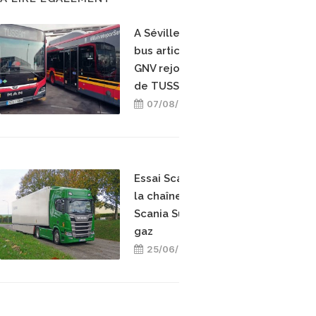
A Séville, dix nouveaux
bus articulés hybrides
GNV rejoignent la flotte
de TUSSAM
07/08/2026
Essai Scania R460 GNC :
la chaîne cinématique
Scania Super en version
gaz
25/06/2026