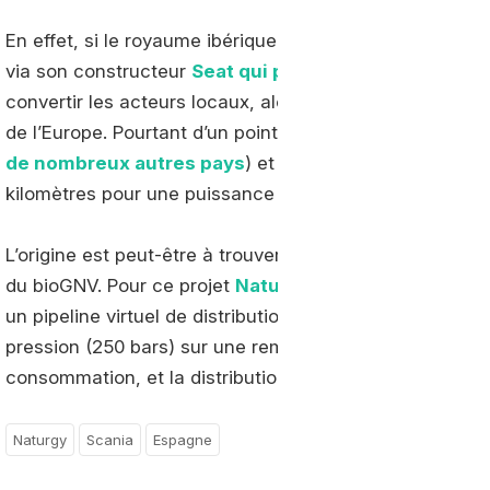
En effet, si le royaume ibérique est notamment en poin
via son constructeur
Seat qui propose une large ga
convertir les acteurs locaux, alors qu’un véritable eng
de l’Europe. Pourtant d’un point de vue technologique, l
de nombreux autres pays
) et
le modèle retenu
, épr
kilomètres pour une puissance de 340 CV. De qui satisf
L’origine est peut-être à trouver dans le manque d’infra
du bioGNV. Pour ce projet
Naturgy
(producteur du bioG
un pipeline virtuel de distribution : un camion (intégr
pression (250 bars) sur une remorque) permet le transfe
consommation, et la distribution au véhicule Scania qui l
Naturgy
Scania
Espagne