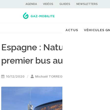
AGENDA
VIDÉOS
GUIDES
NEWSLETTERS
ACTUS
VÉHICULES G
Espagne : Naturgy et Scan
premier bus au bioGNV à 
10/12/2020
Michaël TORREGROSSA
Bus GNV