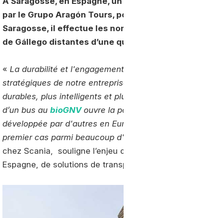
À Saragosse, en Espagne, un premier bus au bioGNV 
par le Grupo Aragón Tours, pour le compte de la rég
Saragosse, il effectue les nombreuses rotations ré
de Gállego distantes d’une quinzaine de kilomètres
«
La durabilité et l'engagement en faveur de l'environn
stratégiques de notre entreprise. Chez
Scania,
nous no
durables, plus intelligents et plus rentables pour les ac
d’un bus au
bioGNV
ouvre la porte au déploiement dan
développée par d'autres en Europe depuis plus d'une 
premier cas parmi beaucoup d'autres
». Manuel Arias
chez Scania, souligne l’enjeu de cette première mise e
Espagne, de solutions de transport publics au biogaz.