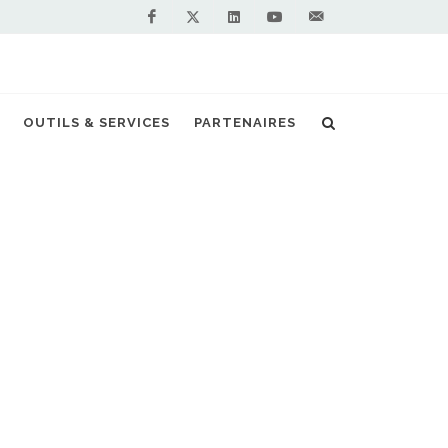
Facebook
Linkedin
Youtube
Contactez-
Twitter
nous !
ient un premier bus au bioGNV à Saragosse
OUTILS & SERVICES
PARTENAIRES
S PARTENAIRES PREMIUM