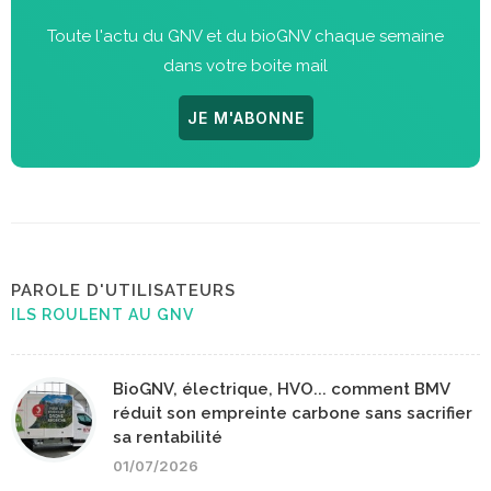
Toute l'actu du GNV et du bioGNV chaque semaine
dans votre boite mail
JE M'ABONNE
PAROLE D'UTILISATEURS
ILS ROULENT AU GNV
BioGNV, électrique, HVO... comment BMV
réduit son empreinte carbone sans sacrifier
sa rentabilité
01/07/2026