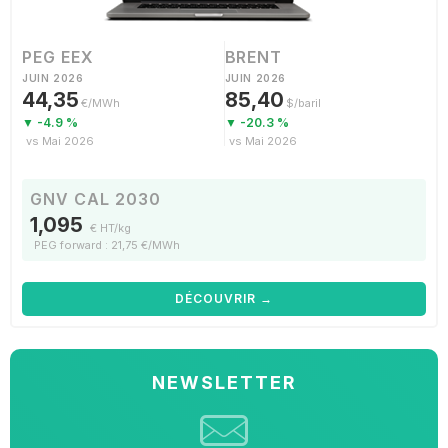
PEG EEX
BRENT
JUIN 2026
JUIN 2026
44,35
85,40
€/MWh
$/baril
▼ -4.9 %
▼ -20.3 %
vs Mai 2026
vs Mai 2026
GNV CAL 2030
1,095
€ HT/kg
PEG forward : 21,75 €/MWh
DÉCOUVRIR →
NEWSLETTER