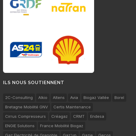
ILS NOUS SOUTIENNENT
2C-Consulting
Alkio
Altens
Avia
Biogaz Vallée
Borel
Bretagne Mobilité GNV
Certis Maintenance
Cirrus Compresseurs
Créagaz
CRMT
Endesa
ENGIE Solutions
France Mobilité Biogaz
Gaz Electricité de Grenoble
Gaz'up
Gazie
Gecos