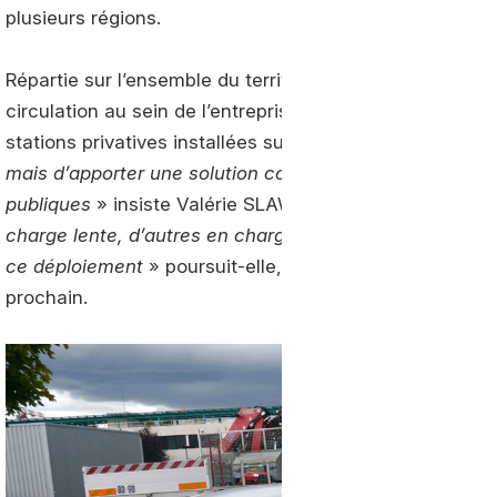
plusieurs régions.
Répartie sur l’ensemble du territoire, cette flotte vien
circulation au sein de l’entreprise. Sur certains sites, l
stations privatives installées sur place. «
L’idée n’est p
mais d’apporter une solution complémentaire permettan
publiques
» insiste Valérie SLAWEK. «
Nous avons 14 st
charge lente, d’autres en charge rapide selon les besoi
ce déploiement
» poursuit-elle, annonçant l’équipement
prochain.