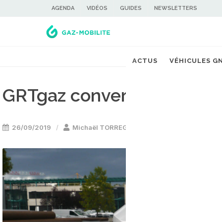
AGENDA
VIDÉOS
GUIDES
NEWSLETTERS
ACTUS
VÉHICULES G
GRTgaz convertit sa flott
26/09/2019
Michaël TORREGROSSA
Voiture GNV