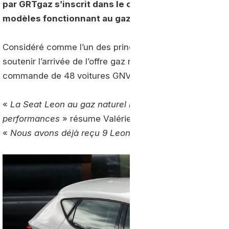
par GRTgaz s’inscrit dans le cadre d’une politique d
modèles fonctionnant au gaz naturel.
Considéré comme l’un des principaux promoteurs du G
soutenir l’arrivée de l’offre gaz naturel de Seat dans l’H
commande de 48 voitures GNV à la marque espagnole,
«
La Seat Leon au gaz naturel représente un bon comp
performances
» résume Valérie SLAWEK, Responsable 
«
Nous avons déjà reçu 9 Leon TGI à ce jour et il nous