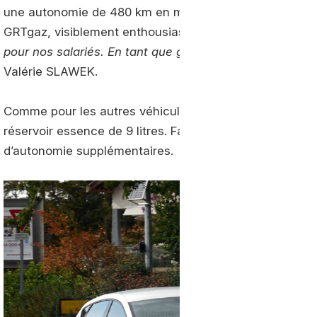
une autonomie de 480 km en mode GNV. De quoi largem
GRTgaz, visiblement enthousiastes à l’idée de rouler au
pour nos salariés. En tant que gaziers, ils sont impliqués 
Valérie SLAWEK.
Comme pour les autres véhicules de la gamme GNV de Se
réservoir essence de 9 litres. Faisant office de solutio
d’autonomie supplémentaires.