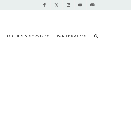
Facebook
Linkedin
Youtube
Contactez-
Twitter
nous !
Tgaz convertit sa flotte au GNV avec Seat
OUTILS & SERVICES
PARTENAIRES
S PARTENAIRES PREMIUM