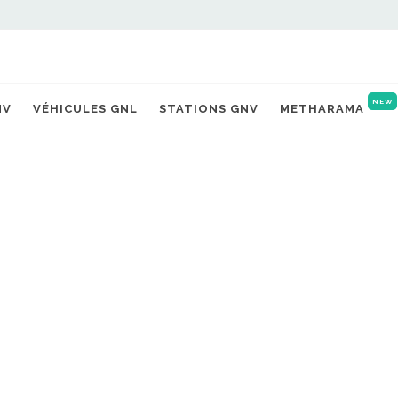
Accueil
Actualités
GR
NEW
NV
VÉHICULES GNL
STATIONS GNV
METHARAMA
e au GNV avec Seat
NO