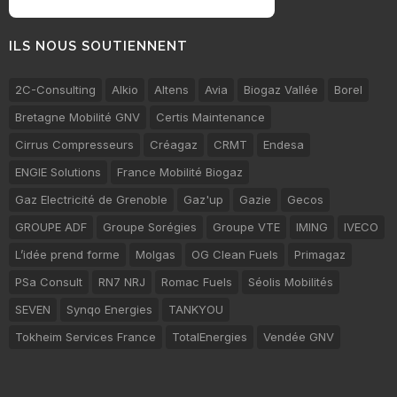
ILS NOUS SOUTIENNENT
2C-Consulting
Alkio
Altens
Avia
Biogaz Vallée
Borel
Bretagne Mobilité GNV
Certis Maintenance
Cirrus Compresseurs
Créagaz
CRMT
Endesa
ENGIE Solutions
France Mobilité Biogaz
Gaz Electricité de Grenoble
Gaz'up
Gazie
Gecos
GROUPE ADF
Groupe Sorégies
Groupe VTE
IMING
IVECO
L’idée prend forme
Molgas
OG Clean Fuels
Primagaz
PSa Consult
RN7 NRJ
Romac Fuels
Séolis Mobilités
SEVEN
Synqo Energies
TANKYOU
Tokheim Services France
TotalEnergies
Vendée GNV