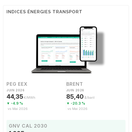
INDICES ÉNERGIES TRANSPORT
PEG EEX
BRENT
JUIN 2026
JUIN 2026
44,35
85,40
€/MWh
$/baril
▼ -4.9 %
▼ -20.3 %
vs Mai 2026
vs Mai 2026
GNV CAL 2030