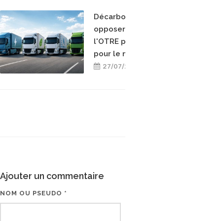
Décarboner sans
opposer les énergies :
l'OTRE prend position
pour le mix-énergétique
27/07/2026
Ajouter un commentaire
NOM OU PSEUDO *
EMAIL * (NE SERA PAS V