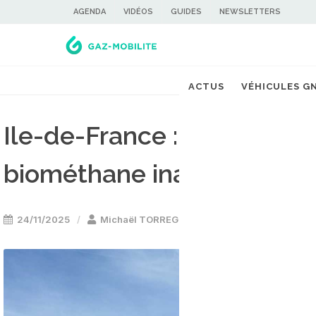
AGENDA
VIDÉOS
GUIDES
NEWSLETTERS
ACTUS
VÉHICULES G
Ile-de-France : un nouvea
biométhane inauguré à D
24/11/2025
Michaël TORREGROSSA
Bus GNV