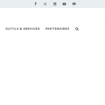
Facebook
Linkedin
Youtube
Contactez-
Twitter
nous !
 centre bus biométhane inauguré à Domont
OUTILS & SERVICES
PARTENAIRES
S PARTENAIRES PREMIUM