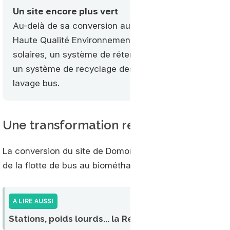
Un site encore plus vert
Au-delà de sa conversion au biométhane, le site de
Haute Qualité Environnementale (HQE). Il comprend 
solaires, un système de rétention des eaux pluviale
un système de recyclage des eaux permettant de réu
lavage bus.
Une transformation régionale
La conversion du site de Domont s’inscrit dans un vas
de la flotte de bus au biométhane. Il s’agit du 53e cent
A LIRE AUSSI
Stations, poids lourds... la Région Ile-de-France mi