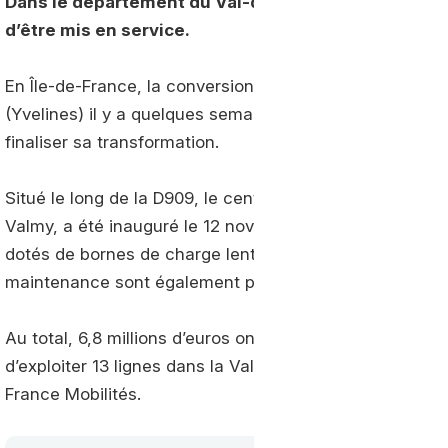
Dans le département du Val-d’Oise, le nouveau cen
d’être mis en service.
En Île-de-France, la conversion au
biogaz
des centres b
(Yvelines) il y a quelques semaines, c’est au tour de ce
finaliser sa transformation.
Situé le long de la D909, le centre opérationnel bus (
Valmy, a été inauguré le 12 novembre dernier. Il offre
dotés de bornes de charge lente au biométhane. Un pos
maintenance sont également présents pour plus de flexi
Au total, 6,8 millions d’euros ont été consacrés à la tr
d’exploiter 13 lignes dans la Vallée de Montmorency. Un
France Mobilités.