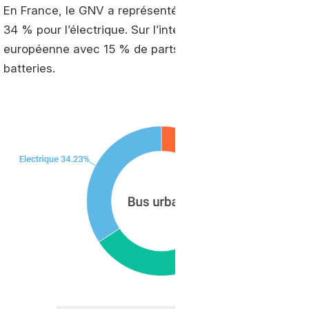
En France, le GNV a représenté 44 % des ventes sur l
34 % pour l’électrique. Sur l’interurbain, les niveaux s
européenne avec 15 % de parts de marché pour le GNV 
batteries.