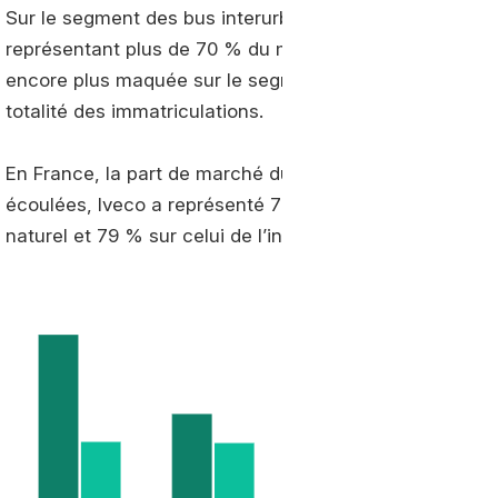
Sur le segment des bus interurbains, la marque italienn
représentant plus de 70 % du millier d’unités écoulée
encore plus maquée sur le segment des mini
bus GNV
totalité des immatriculations.
En France, la part de marché du constructeur est enco
écoulées, Iveco a représenté 73 % des immatriculation
naturel et 79 % sur celui de l’interurbain avec 385 nou