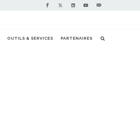
Facebook
Linkedin
Youtube
Contactez-
Twitter
nous !
 bus GNV : Iveco leader en Europe en 2024
OUTILS & SERVICES
PARTENAIRES
S PARTENAIRES PREMIUM