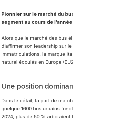
Pionnier sur le marché du bus au gaz naturel, Ivec
segment au cours de l’année 2024.
Alors que le marché des bus électriques connaît une fo
d’affirmer son leadership sur le segment des autobus a
immatriculations, la marque italienne a représenté 65
naturel écoulés en Europe (EU27) au cours de l’année 
Une position dominante
Dans le détail, la part de marché de la marque italienn
quelque 1600 bus urbains fonctionnant au gaz naturel 
2024, plus de 50 % arboraient le logo Iveco.