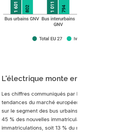
L'électrique monte en puissance sur l’
Les chiffres communiqués par Iveco sont également l’o
tendances du marché européen. Sans surprise, l’élect
sur le segment des bus urbains. Avec 5 622 unités écou
45 % des nouvelles immatriculations. Les bus urbains 
immatriculations, soit 13 % du marché.