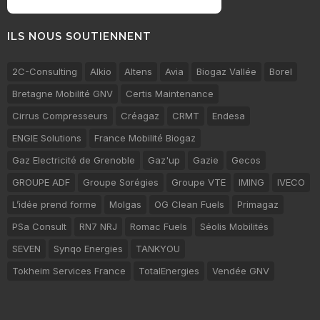
ILS NOUS SOUTIENNENT
2C-Consulting
Alkio
Altens
Avia
Biogaz Vallée
Borel
Bretagne Mobilité GNV
Certis Maintenance
Cirrus Compresseurs
Créagaz
CRMT
Endesa
ENGIE Solutions
France Mobilité Biogaz
Gaz Electricité de Grenoble
Gaz'up
Gazie
Gecos
GROUPE ADF
Groupe Sorégies
Groupe VTE
IMING
IVECO
L’idée prend forme
Molgas
OG Clean Fuels
Primagaz
PSa Consult
RN7 NRJ
Romac Fuels
Séolis Mobilités
SEVEN
Synqo Energies
TANKYOU
Tokheim Services France
TotalEnergies
Vendée GNV