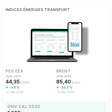
INDICES ÉNERGIES TRANSPORT
PEG EEX
BRENT
JUIN 2026
JUIN 2026
44,35
85,40
€/MWh
$/baril
▼ -4.9 %
▼ -20.3 %
vs Mai 2026
vs Mai 2026
GNV CAL 2030