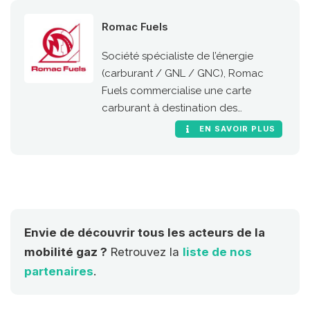
Romac Fuels
Société spécialiste de l’énergie
(carburant / GNL / GNC), Romac
Fuels commercialise une carte
carburant à destination des
professionnels pour faciliter au GNC
EN SAVOIR PLUS
et au GNL en Europe.
Envie de découvrir tous les acteurs de la
mobilité gaz ?
Retrouvez la
liste de nos
partenaires
.