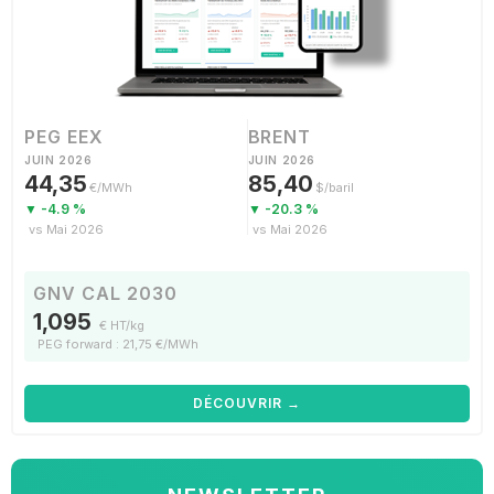
PEG EEX
BRENT
JUIN 2026
JUIN 2026
44,35
85,40
€/MWh
$/baril
▼ -4.9 %
▼ -20.3 %
vs Mai 2026
vs Mai 2026
GNV CAL 2030
1,095
€ HT/kg
PEG forward : 21,75 €/MWh
DÉCOUVRIR →