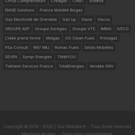
Cirrus Compresseurs
Créagaz
CRMT
Endesa
ENGIE Solutions
France Mobilité Biogaz
Gaz Electricité de Grenoble
Gaz'up
Gazie
Gecos
GROUPE ADF
Groupe Sorégies
Groupe VTE
IMING
IVECO
L’idée prend forme
Molgas
OG Clean Fuels
Primagaz
PSa Consult
RN7 NRJ
Romac Fuels
Séolis Mobilités
SEVEN
Synqo Energies
TANKYOU
Tokheim Services France
TotalEnergies
Vendée GNV
Copyright © 2014 - 2026 | Gaz-Mobilite.fr - Tous droits réservés
Mentions légales
-
Gérer mon consentement