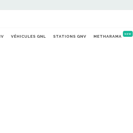
Accueil
Actualités
NEW
NV
VÉHICULES GNL
STATIONS GNV
METHARAMA
u de stations GNV
NO