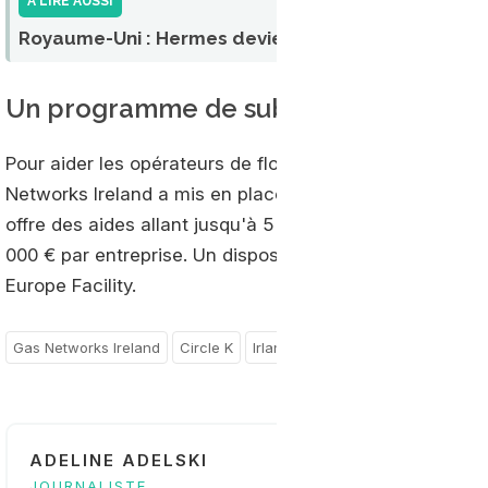
A LIRE AUSSI
Royaume-Uni : Hermes devient la plus grande flotte
Un programme de subvention pour en
Pour aider les opérateurs de flottes et les transporteur
Networks Ireland a mis en place un
programme de sub
offre des aides allant jusqu'à 5 000 € pour les nouv
000 € par entreprise. Un dispositif cofinancé par l'Un
Europe Facility.
Gas Networks Ireland
Circle K
Irlande
ADELINE ADELSKI
JOURNALISTE