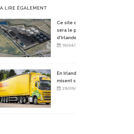
A LIRE ÉGALEMENT
Ce site de méthanisation
sera le plus grand
d'Irlande
19/04/2025
En Irlande, DHL et Tesco
misent sur le biométhane
29/09/2023