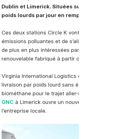
Dublin et Limerick. Situées sur des axes stratégiques
poids lourds par jour en remplissage rapide.
Ces deux stations Circle K vont permettre au secteur du
émissions polluantes et de s’aligner avec les objectifs 
de plus en plus intéressées par l’économies circulaire q
renouvelable fabriqué à partir de leurs propres déchets
Virginia International Logistics est devenu le premier t
livraison par poids lourd sans émission de carbone en 
biométhane pour le trajet aller-retour de 1 000 km jusq
GNC
à Limerick ouvre un nouveau corridor de transpor
l’entreprise locale.