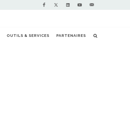
Facebook
Linkedin
Youtube
Contactez-
Twitter
nous !
L'Irlande étend son réseau de stations GNV
OUTILS & SERVICES
PARTENAIRES
S PARTENAIRES PREMIUM