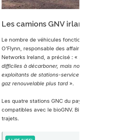
Les camions GNV irlandais montent en
Le nombre de véhicules fonctionnant au GNV en Irland
O'Flynn, responsable des affaires commerciales et géné
Networks Ireland, a précisé : «
Le secteur du transport 
difficiles à décarboner, mais nous sommes en cours de t
exploitants de stations-service pour réduire les émissi
gaz renouvelable plus tard
».
Les quatre stations GNC du pays sont reliées au réseau
compatibles avec le bioGNV. Bientôt donc, les transport
trajets.