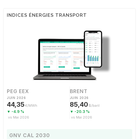
INDICES ÉNERGIES TRANSPORT
PEG EEX
BRENT
JUIN 2026
JUIN 2026
44,35
85,40
€/MWh
$/baril
▼ -4.9 %
▼ -20.3 %
vs Mai 2026
vs Mai 2026
GNV CAL 2030