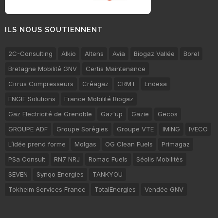
ILS NOUS SOUTIENNENT
2C-Consulting
Alkio
Altens
Avia
Biogaz Vallée
Borel
Bretagne Mobilité GNV
Certis Maintenance
Cirrus Compresseurs
Créagaz
CRMT
Endesa
ENGIE Solutions
France Mobilité Biogaz
Gaz Electricité de Grenoble
Gaz'up
Gazie
Gecos
GROUPE ADF
Groupe Sorégies
Groupe VTE
IMING
IVECO
L’idée prend forme
Molgas
OG Clean Fuels
Primagaz
PSa Consult
RN7 NRJ
Romac Fuels
Séolis Mobilités
SEVEN
Synqo Energies
TANKYOU
Tokheim Services France
TotalEnergies
Vendée GNV