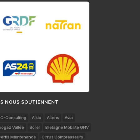
LS NOUS SOUTIENNENT
C-Consulting
Alkio
Altens
Avia
iogaz Vallée
Borel
Bretagne Mobilité GNV
ertis Maintenance
Cirrus Compresseurs