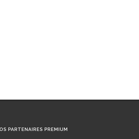
RETROFIT
STATIONS GNL
STATIONS GNV
TÉMOIGNAGES
UTILISATEURS
TRAIN GNV
TRANSPORT MARITIME
VOITURE GNV
VOITURE GPL
OS PARTENAIRES PREMIUM