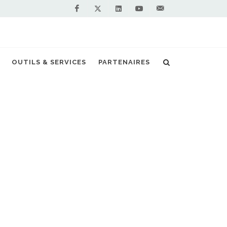
Facebook
Linkedin
Youtube
Contactez-
Twitter
nous !
OUTILS & SERVICES
PARTENAIRES
Accueil
Actualités
LC3 Trasporti
NOS PARTENAIRES
PREMIUM