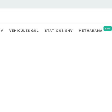
NEW
NV
VÉHICULES GNL
STATIONS GNV
METHARAMA
burant