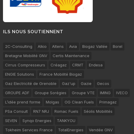
ILS NOUS SOUTIENNENT
2C-Consulting
Alkio
Altens
Avia
Biogaz Vallée
Borel
Bretagne Mobilité GNV
Certis Maintenance
Cirrus Compresseurs
Créagaz
CRMT
Endesa
ENGIE Solutions
France Mobilité Biogaz
Gaz Electricité de Grenoble
Gaz'up
Gazie
Gecos
GROUPE ADF
Groupe Sorégies
Groupe VTE
IMING
IVECO
L’idée prend forme
Molgas
OG Clean Fuels
Primagaz
PSa Consult
RN7 NRJ
Romac Fuels
Séolis Mobilités
SEVEN
Synqo Energies
TANKYOU
Tokheim Services France
TotalEnergies
Vendée GNV