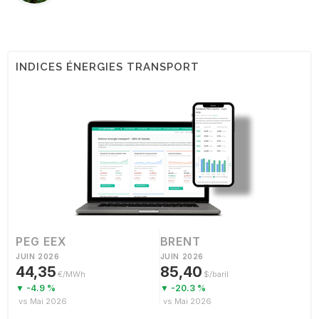
INDICES ÉNERGIES TRANSPORT
PEG EEX
BRENT
JUIN 2026
JUIN 2026
44,35
85,40
€/MWh
$/baril
▼ -4.9 %
▼ -20.3 %
vs Mai 2026
vs Mai 2026