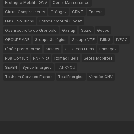
Bretagne Mobilité GNV
Certis Maintenance
Cirrus Compresseurs
Créagaz
CRMT
Endesa
ENGIE Solutions
France Mobilité Biogaz
Gaz Electricité de Grenoble
Gaz'up
Gazie
Gecos
GROUPE ADF
Groupe Sorégies
Groupe VTE
IMING
IVECO
L’idée prend forme
Molgas
OG Clean Fuels
Primagaz
PSa Consult
RN7 NRJ
Romac Fuels
Séolis Mobilités
SEVEN
Synqo Energies
TANKYOU
Tokheim Services France
TotalEnergies
Vendée GNV