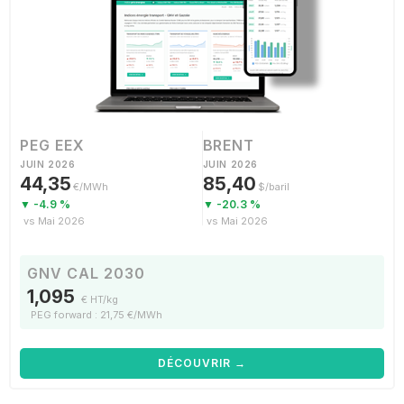
PEG EEX
BRENT
JUIN 2026
JUIN 2026
44,35
85,40
€/MWh
$/baril
▼ -4.9 %
▼ -20.3 %
vs Mai 2026
vs Mai 2026
GNV CAL 2030
1,095
€ HT/kg
PEG forward : 21,75 €/MWh
DÉCOUVRIR →