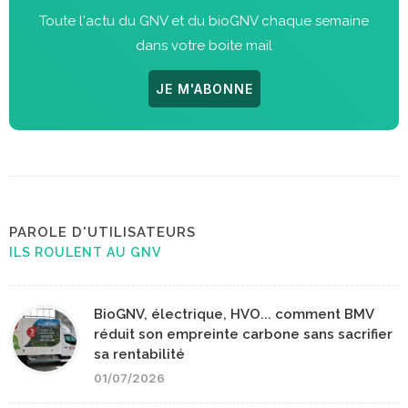
Toute l'actu du GNV et du bioGNV chaque semaine
dans votre boite mail
JE M'ABONNE
PAROLE D'UTILISATEURS
ILS ROULENT AU GNV
BioGNV, électrique, HVO... comment BMV
réduit son empreinte carbone sans sacrifier
sa rentabilité
01/07/2026