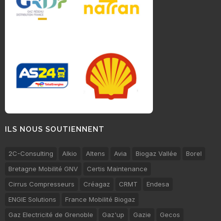
ILS NOUS SOUTIENNENT
2C-Consulting
Alkio
Altens
Avia
Biogaz Vallée
Borel
Bretagne Mobilité GNV
Certis Maintenance
Cirrus Compresseurs
Créagaz
CRMT
Endesa
ENGIE Solutions
France Mobilité Biogaz
Gaz Electricité de Grenoble
Gaz'up
Gazie
Gecos