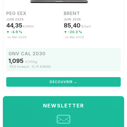
PEG EEX
BRENT
JUIN 2026
JUIN 2026
44,35
85,40
€/MWh
$/baril
▼ -4.9 %
▼ -20.3 %
vs Mai 2026
vs Mai 2026
GNV CAL 2030
1,095
€ HT/kg
PEG forward : 21,75 €/MWh
DÉCOUVRIR →
NEWSLETTER