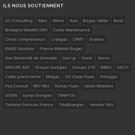
ILS NOUS SOUTIENNENT
2C-Consulting
Alkio
Altens
Avia
Biogaz Vallée
Borel
Bretagne Mobilité GNV
Certis Maintenance
Cirrus Compresseurs
Créagaz
CRMT
Endesa
ENGIE Solutions
France Mobilité Biogaz
Gaz Electricité de Grenoble
Gaz'up
Gazie
Gecos
GROUPE ADF
Groupe Sorégies
Groupe VTE
IMING
IVECO
L’idée prend forme
Molgas
OG Clean Fuels
Primagaz
PSa Consult
RN7 NRJ
Romac Fuels
Séolis Mobilités
SEVEN
Synqo Energies
TANKYOU
Tokheim Services France
TotalEnergies
Vendée GNV