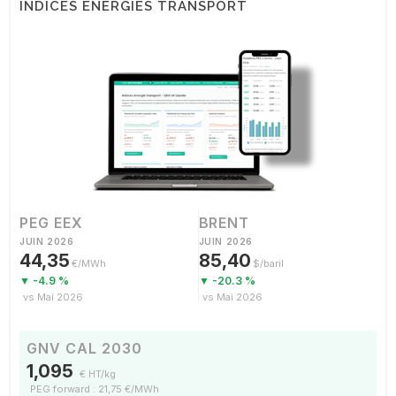
INDICES ÉNERGIES TRANSPORT
PEG EEX
BRENT
JUIN 2026
JUIN 2026
44,35
85,40
€/MWh
$/baril
▼ -4.9 %
▼ -20.3 %
vs Mai 2026
vs Mai 2026
GNV CAL 2030
1,095
€ HT/kg
PEG forward : 21,75 €/MWh