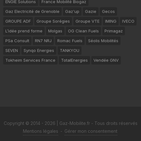
ENGIE Solutions
France Mobilité Biogaz
Gaz Electricité de Grenoble
Gaz'up
Gazie
Gecos
GROUPE ADF
Groupe Sorégies
Groupe VTE
IMING
IVECO
L’idée prend forme
Molgas
OG Clean Fuels
Primagaz
PSa Consult
RN7 NRJ
Romac Fuels
Séolis Mobilités
SEVEN
Synqo Energies
TANKYOU
Tokheim Services France
TotalEnergies
Vendée GNV
Copyright © 2014 - 2026 | Gaz-Mobilite.fr - Tous droits réservés
Mentions légales
-
Gérer mon consentement