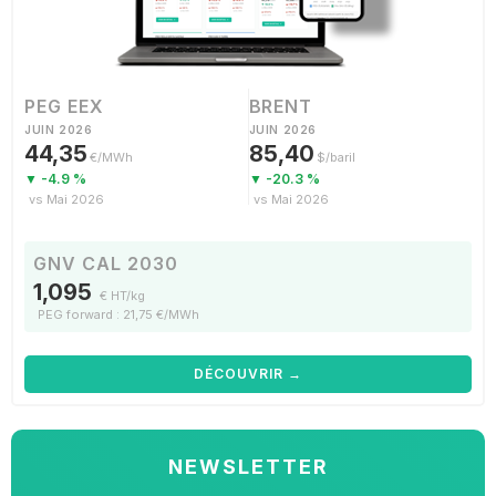
PEG EEX
BRENT
JUIN 2026
JUIN 2026
44,35
85,40
€/MWh
$/baril
▼ -4.9 %
▼ -20.3 %
vs Mai 2026
vs Mai 2026
GNV CAL 2030
1,095
€ HT/kg
PEG forward : 21,75 €/MWh
DÉCOUVRIR →
NEWSLETTER