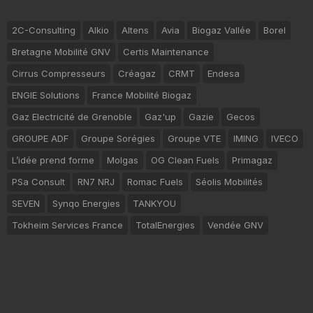
2C-Consulting
Alkio
Altens
Avia
Biogaz Vallée
Borel
Bretagne Mobilité GNV
Certis Maintenance
Cirrus Compresseurs
Créagaz
CRMT
Endesa
ENGIE Solutions
France Mobilité Biogaz
Gaz Electricité de Grenoble
Gaz'up
Gazie
Gecos
GROUPE ADF
Groupe Sorégies
Groupe VTE
IMING
IVECO
L’idée prend forme
Molgas
OG Clean Fuels
Primagaz
PSa Consult
RN7 NRJ
Romac Fuels
Séolis Mobilités
SEVEN
Synqo Energies
TANKYOU
Tokheim Services France
TotalEnergies
Vendée GNV