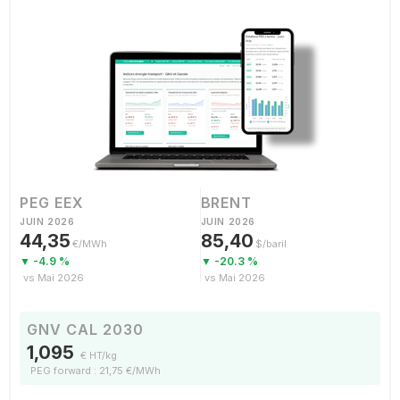
PEG EEX
BRENT
JUIN 2026
JUIN 2026
44,35
85,40
€/MWh
$/baril
▼ -4.9 %
▼ -20.3 %
vs Mai 2026
vs Mai 2026
GNV CAL 2030
1,095
€ HT/kg
PEG forward : 21,75 €/MWh