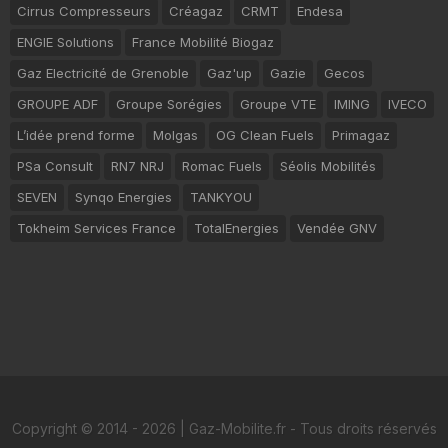
Cirrus Compresseurs
Créagaz
CRMT
Endesa
ENGIE Solutions
France Mobilité Biogaz
Gaz Electricité de Grenoble
Gaz'up
Gazie
Gecos
GROUPE ADF
Groupe Sorégies
Groupe VTE
IMING
IVECO
L’idée prend forme
Molgas
OG Clean Fuels
Primagaz
PSa Consult
RN7 NRJ
Romac Fuels
Séolis Mobilités
SEVEN
Synqo Energies
TANKYOU
Tokheim Services France
TotalEnergies
Vendée GNV
Copyright © 2014 - 2026 | Gaz-Mobilite.fr - Tous droits réservés