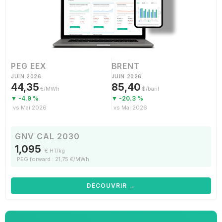
PEG EEX
BRENT
JUIN 2026
JUIN 2026
44,35
85,40
€/MWh
$/baril
▼ -4.9 %
▼ -20.3 %
vs Mai 2026
vs Mai 2026
GNV CAL 2030
1,095
€ HT/kg
PEG forward : 21,75 €/MWh
DÉCOUVRIR →