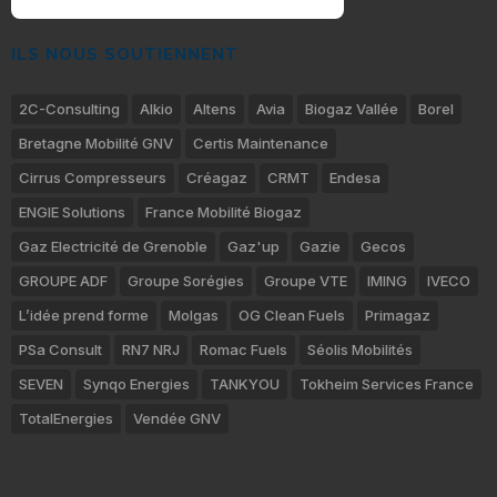
ILS NOUS SOUTIENNENT
2C-Consulting
Alkio
Altens
Avia
Biogaz Vallée
Borel
Bretagne Mobilité GNV
Certis Maintenance
Cirrus Compresseurs
Créagaz
CRMT
Endesa
ENGIE Solutions
France Mobilité Biogaz
Gaz Electricité de Grenoble
Gaz'up
Gazie
Gecos
GROUPE ADF
Groupe Sorégies
Groupe VTE
IMING
IVECO
L’idée prend forme
Molgas
OG Clean Fuels
Primagaz
PSa Consult
RN7 NRJ
Romac Fuels
Séolis Mobilités
SEVEN
Synqo Energies
TANKYOU
Tokheim Services France
TotalEnergies
Vendée GNV