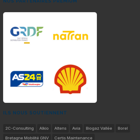
NOS PARTENAIRES PREMIUM
ILS NOUS SOUTIENNENT
2C-Consulting
Alkio
Altens
Avia
Biogaz Vallée
Borel
Bretagne Mobilité GNV
Certis Maintenance