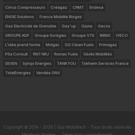
Cirrus Compresseurs
Créagaz
CRMT
Endesa
ENGIE Solutions
France Mobilité Biogaz
Gaz Electricité de Grenoble
Gaz'up
Gazie
Gecos
GROUPE ADF
Groupe Sorégies
Groupe VTE
IMING
IVECO
L’idée prend forme
Molgas
OG Clean Fuels
Primagaz
PSa Consult
RN7 NRJ
Romac Fuels
Séolis Mobilités
SEVEN
Synqo Energies
TANKYOU
Tokheim Services France
TotalEnergies
Vendée GNV
Copyright © 2014 - 2026 | Gaz-Mobilite.fr - Tous droits réservés
Mentions légales
-
Gérer mon consentement