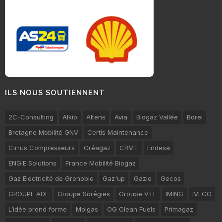
ILS NOUS SOUTIENNENT
2C-Consulting
Alkio
Altens
Avia
Biogaz Vallée
Borel
Bretagne Mobilité GNV
Certis Maintenance
Cirrus Compresseurs
Créagaz
CRMT
Endesa
ENGIE Solutions
France Mobilité Biogaz
Gaz Electricité de Grenoble
Gaz'up
Gazie
Gecos
GROUPE ADF
Groupe Sorégies
Groupe VTE
IMING
IVECO
L’idée prend forme
Molgas
OG Clean Fuels
Primagaz