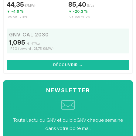
44,35
85,40
€/MWh
$/baril
▼ -4.9 %
▼ -20.3 %
vs Mai 2026
vs Mai 2026
GNV CAL 2030
1,095
€ HT/kg
PEG forward : 21,75 €/MWh
DÉCOUVRIR →
NEWSLETTER
Toute l'actu du GNV et du bioGNV chaque semaine
dans votre boite mail