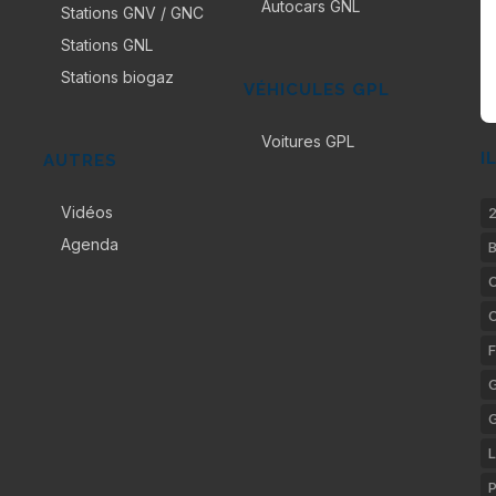
Autocars GNL
Stations GNV / GNC
Stations GNL
Stations biogaz
VÉHICULES GPL
Voitures GPL
I
AUTRES
Vidéos
2
Agenda
B
C
F
G
L
P