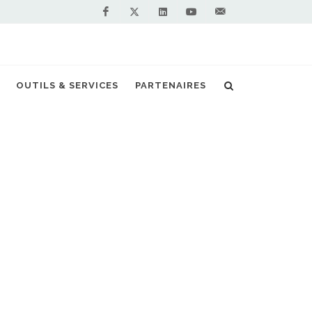
Facebook
Linkedin
Youtube
Contactez-
Twitter
nous !
OUTILS & SERVICES
PARTENAIRES
jets