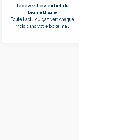
branche régionale du
Recevez l'essentiel du
confirmé une traject
biométhane
Toute l'actu du gaz vert chaque
Actuellement, GRDF
mois dans votre boite mail
cours de déploiement
aujourd’hui injectée
Sur la seule année 
Centre Régional Gaz
GWh/an. Parmi les s
de Carcassonne (Au
Un réseau déjà
À ce jour, le rése
GWh issue de 24 si
totalise 659 GWh in