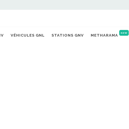
NEW
NV
VÉHICULES GNL
STATIONS GNV
METHARAMA
TERRITOIRES
 Occitanie, près de 80 pro
en cours
16/12/2025 |
Michaël TORREGROSSA