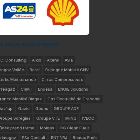
LS NOUS SOUTIENNENT
C-Consulting
Alkio
Altens
Avia
iogaz Vallée
Borel
Bretagne Mobilité GNV
ertis Maintenance
Cirrus Compresseurs
Créagaz
CRMT
Endesa
ENGIE Solutions
rance Mobilité Biogaz
Gaz Electricité de Grenoble
Gaz'up
Gazie
Gecos
GROUPE ADF
roupe Sorégies
Groupe VTE
IMING
IVECO
’idée prend forme
Molgas
OG Clean Fuels
rimagaz
PSa Consult
RN7 NRJ
Romac Fuels