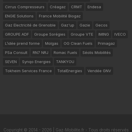
Cirrus Compresseurs
Créagaz
CRMT
Endesa
ENGIE Solutions
France Mobilité Biogaz
Gaz Electricité de Grenoble
Gaz'up
Gazie
Gecos
GROUPE ADF
Groupe Sorégies
Groupe VTE
IMING
IVECO
L’idée prend forme
Molgas
OG Clean Fuels
Primagaz
PSa Consult
RN7 NRJ
Romac Fuels
Séolis Mobilités
SEVEN
Synqo Energies
TANKYOU
Tokheim Services France
TotalEnergies
Vendée GNV
Copyright © 2014 - 2026 | Gaz-Mobilite.fr - Tous droits réservés