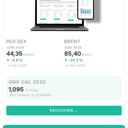
PEG EEX
BRENT
JUIN 2026
JUIN 2026
44,35
85,40
€/MWh
$/baril
▼ -4.9 %
▼ -20.3 %
vs Mai 2026
vs Mai 2026
GNV CAL 2030
1,095
€ HT/kg
PEG forward : 21,75 €/MWh
DÉCOUVRIR →