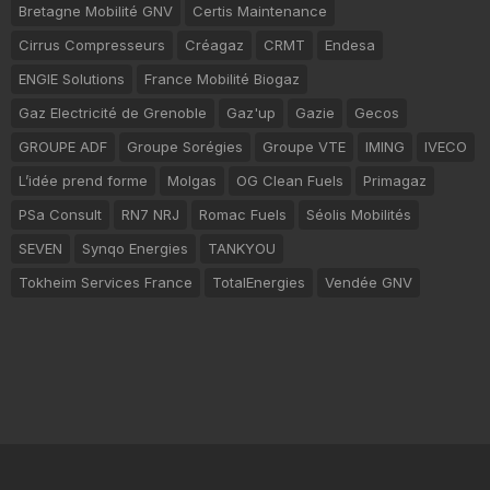
Bretagne Mobilité GNV
Certis Maintenance
Cirrus Compresseurs
Créagaz
CRMT
Endesa
ENGIE Solutions
France Mobilité Biogaz
Gaz Electricité de Grenoble
Gaz'up
Gazie
Gecos
GROUPE ADF
Groupe Sorégies
Groupe VTE
IMING
IVECO
L’idée prend forme
Molgas
OG Clean Fuels
Primagaz
PSa Consult
RN7 NRJ
Romac Fuels
Séolis Mobilités
SEVEN
Synqo Energies
TANKYOU
Tokheim Services France
TotalEnergies
Vendée GNV