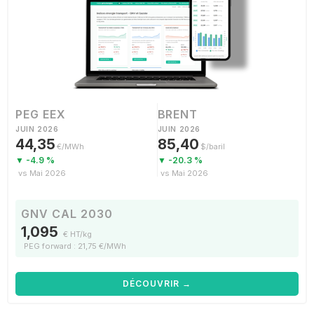
PEG EEX
BRENT
JUIN 2026
JUIN 2026
44,35
85,40
€/MWh
$/baril
▼ -4.9 %
▼ -20.3 %
vs Mai 2026
vs Mai 2026
GNV CAL 2030
1,095
€ HT/kg
PEG forward : 21,75 €/MWh
DÉCOUVRIR →