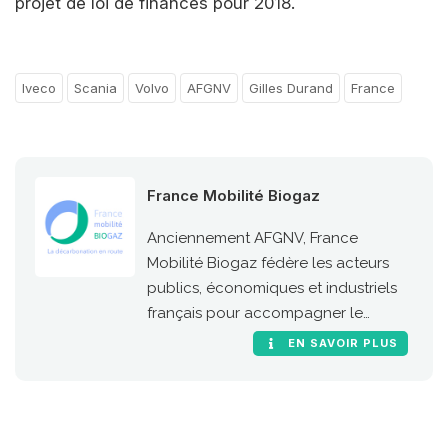
projet de loi de finances pour 2018.
Iveco
Scania
Volvo
AFGNV
Gilles Durand
France
France Mobilité Biogaz
Anciennement AFGNV, France
Mobilité Biogaz fédère les acteurs
publics, économiques et industriels
français pour accompagner le
développement de l’usage carburant
EN SAVOIR PLUS
du gaz naturel et du biogaz en
France.