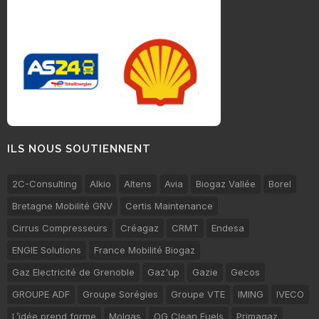
ILS NOUS SOUTIENNENT
2C-Consulting
Alkio
Altens
Avia
Biogaz Vallée
Borel
Bretagne Mobilité GNV
Certis Maintenance
Cirrus Compresseurs
Créagaz
CRMT
Endesa
ENGIE Solutions
France Mobilité Biogaz
Gaz Electricité de Grenoble
Gaz'up
Gazie
Gecos
GROUPE ADF
Groupe Sorégies
Groupe VTE
IMING
IVECO
L’idée prend forme
Molgas
OG Clean Fuels
Primagaz