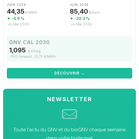
JUIN 2026
JUIN 2026
44,35
85,40
€/MWh
$/baril
▼ -4.9 %
▼ -20.3 %
vs Mai 2026
vs Mai 2026
GNV CAL 2030
1,095
€ HT/kg
PEG forward : 21,75 €/MWh
DÉCOUVRIR →
NEWSLETTER
Toute l'actu du GNV et du bioGNV chaque semaine
dans votre boite mail