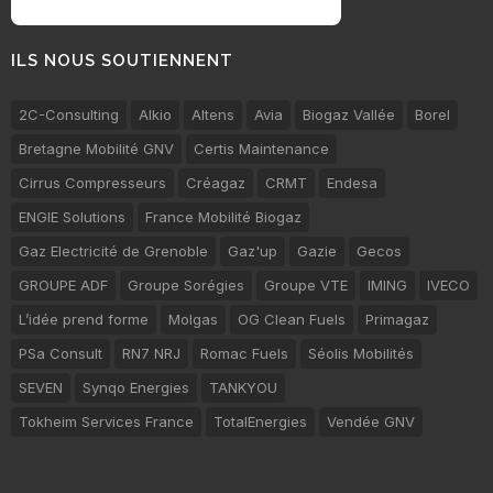
ILS NOUS SOUTIENNENT
2C-Consulting
Alkio
Altens
Avia
Biogaz Vallée
Borel
Bretagne Mobilité GNV
Certis Maintenance
Cirrus Compresseurs
Créagaz
CRMT
Endesa
ENGIE Solutions
France Mobilité Biogaz
Gaz Electricité de Grenoble
Gaz'up
Gazie
Gecos
GROUPE ADF
Groupe Sorégies
Groupe VTE
IMING
IVECO
L’idée prend forme
Molgas
OG Clean Fuels
Primagaz
PSa Consult
RN7 NRJ
Romac Fuels
Séolis Mobilités
SEVEN
Synqo Energies
TANKYOU
Tokheim Services France
TotalEnergies
Vendée GNV