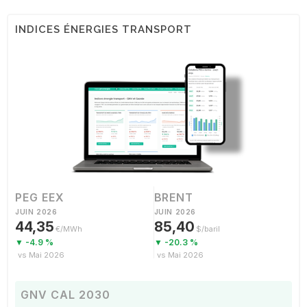
INDICES ÉNERGIES TRANSPORT
PEG EEX
BRENT
JUIN 2026
JUIN 2026
44,35
85,40
€/MWh
$/baril
▼ -4.9 %
▼ -20.3 %
vs Mai 2026
vs Mai 2026
GNV CAL 2030