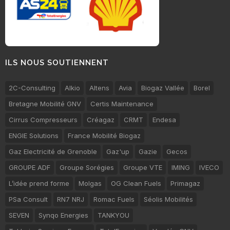
ILS NOUS SOUTIENNENT
2C-Consulting
Alkio
Altens
Avia
Biogaz Vallée
Borel
Bretagne Mobilité GNV
Certis Maintenance
Cirrus Compresseurs
Créagaz
CRMT
Endesa
ENGIE Solutions
France Mobilité Biogaz
Gaz Electricité de Grenoble
Gaz'up
Gazie
Gecos
GROUPE ADF
Groupe Sorégies
Groupe VTE
IMING
IVECO
L’idée prend forme
Molgas
OG Clean Fuels
Primagaz
PSa Consult
RN7 NRJ
Romac Fuels
Séolis Mobilités
SEVEN
Synqo Energies
TANKYOU