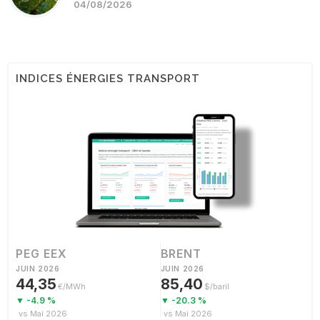
04/08/2026
INDICES ÉNERGIES TRANSPORT
PEG EEX
BRENT
JUIN 2026
JUIN 2026
44,35
85,40
€/MWh
$/baril
▼ -4.9 %
▼ -20.3 %
vs Mai 2026
vs Mai 2026