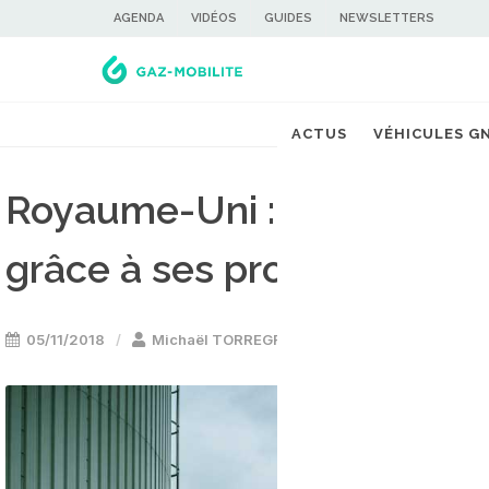
AGENDA
VIDÉOS
GUIDES
NEWSLETTERS
ACTUS
VÉHICULES G
Royaume-Uni : une benne 
grâce à ses propres déche
05/11/2018
Michaël TORREGROSSA
Camion & utilita