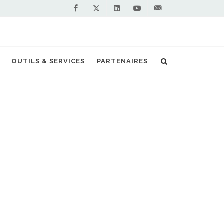
Facebook
Linkedin
Youtube
Contactez-
Twitter
nous !
es GNC roule grâce à ses propres déchets
OUTILS & SERVICES
PARTENAIRES
S PARTENAIRES PREMIUM