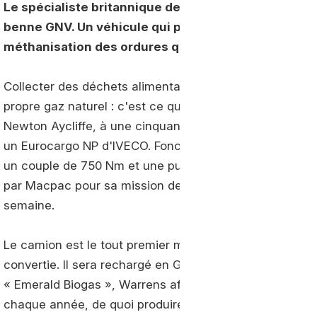
Le spécialiste britannique de la collecte de déche
benne GNV. Un véhicule qui permet à la société d'uti
méthanisation des ordures qu'il collecte.
Collecter des déchets alimentaires, les décharger dan
propre gaz naturel : c'est ce que s'apprête à faire le 
Newton Aycliffe, à une cinquantaine de kilomètres au 
un Eurocargo NP d'IVECO. Fonctionnant au gaz naturel
un couple de 750 Nm et une puissance de 204 chevaux 
par Macpac pour sa mission de ramassage d'ordures, il 
semaine.
Le camion est le tout premier modèle au
biogaz
dans u
convertie. Il sera rechargé en GNC via le digesteur instal
« Emerald Biogas », Warrens affirme valoriser plus de 
chaque année, de quoi produire 100 GWh d'énergie.