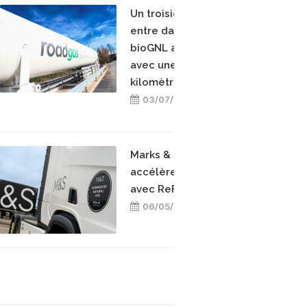
Un troisième opérateur
entre dans la course au
bioGNL au Royaume-Uni,
avec une offre au
kilomètre parcouru
03/07/2026
Marks & Spencer
accélère sur le bioGNV
avec ReFuels
06/05/2026