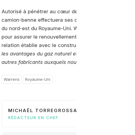
Autorisé à pénétrer au cœur des villes grâce à ses faib
camion-benne effectuera ses collectes dans les bars, 
du nord-est du Royaume-Uni. Warrens pourrait de no
pour assurer le renouvellement de sa flotte. L'entrepri
relation établie avec le constructeur.
«L’équipe d’
Iveco
les avantages du gaz naturel et a été en mesure de fo
autres fabricants auxquels nous avons parlé »
a expliq
Warrens
Royaume-Uni
MICHAËL TORREGROSSA
RÉDACTEUR EN CHEF