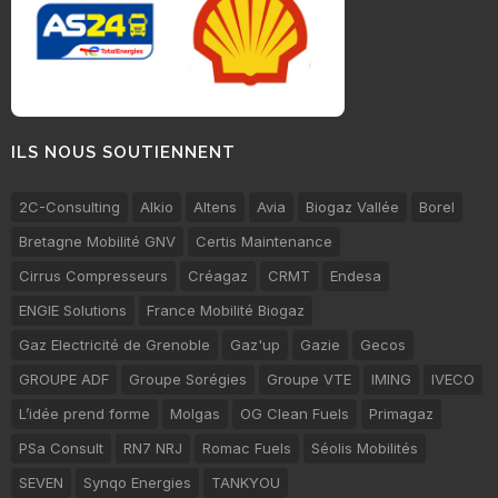
ILS NOUS SOUTIENNENT
2C-Consulting
Alkio
Altens
Avia
Biogaz Vallée
Borel
Bretagne Mobilité GNV
Certis Maintenance
Cirrus Compresseurs
Créagaz
CRMT
Endesa
ENGIE Solutions
France Mobilité Biogaz
Gaz Electricité de Grenoble
Gaz'up
Gazie
Gecos
GROUPE ADF
Groupe Sorégies
Groupe VTE
IMING
IVECO
L’idée prend forme
Molgas
OG Clean Fuels
Primagaz
PSa Consult
RN7 NRJ
Romac Fuels
Séolis Mobilités
SEVEN
Synqo Energies
TANKYOU