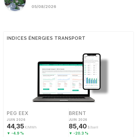
05/08/2026
INDICES ÉNERGIES TRANSPORT
PEG EEX
BRENT
JUIN 2026
JUIN 2026
44,35
85,40
€/MWh
$/baril
▼ -4.9 %
▼ -20.3 %